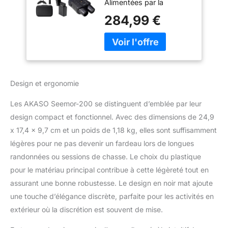
Alimentées par la
technologie
284,99 €
révolutionnaire AI-ISP,
Seemor améliore
considérablement la
qualité de l'image, ce qui
permet d'obtenir des
images couleur
Design et ergonomie
époustouflantes avec
une dynamique sans
Les AKASO Seemor-200 se distinguent d’emblée par leur
perte, même dans des
design compact et fonctionnel. Avec des dimensions de 24,9
conditions de très faible
x 17,4 x 9,7 cm et un poids de 1,18 kg, elles sont suffisamment
luminosité. Seemor
reproduit les couleurs
légères pour ne pas devenir un fardeau lors de longues
avec une précision de 99
randonnées ou sessions de chasse. Le choix du plastique
%, ce qui en fait un outil
pour le matériau principal contribue à cette légèreté tout en
révolutionnaire dans des
assurant une bonne robustesse. Le design en noir mat ajoute
conditions de faible
luminosité. 【Vision
une touche d’élégance discrète, parfaite pour les activités en
Claire de 3280 Pieds et
extérieur où la discrétion est souvent de mise.
Zoom Numérique 16X】-
Un superbe objectif