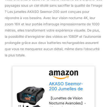
paysages sous un ciel étoilé sans sacrifier la qualité de l’image
? Les jumelles AKASO Seemor-200 sont conçues pour
répondre à vos besoins. Avec leur vision nocturne 4K, leur
zoom 16X et leur portée infrarouge impressionnante de 1000
mètres, elles transforment votre expérience visuelle. De plus,
la possibilité d’enregistrer des vidéos en 1080P et l’autonomie
prolongée grâce aux deux batteries rechargeables assurent
que vous ne manquerez aucun détail, même dans l’obscurité
la plus totale.
AKASO Seemor-
200 Jumelles de
Vision Nocturne 4K,
【Lunettes de Vision
Infrarouge Vision
Nocturne Avancées】-
de 1000M