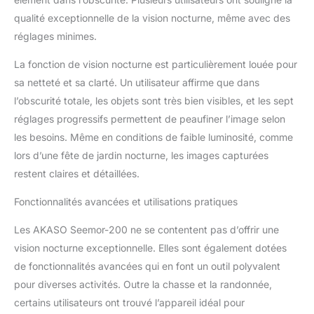
ultra HD avec une qualité
qualité exceptionnelle de la vision nocturne, même avec des
d'image 4K de nouvelle
réglages minimes.
génération, qui vous
permet de distinguer
La fonction de vision nocturne est particulièrement louée pour
chaque détail. 7 modes
infrarouges sont
sa netteté et sa clarté. Un utilisateur affirme que dans
également des
l’obscurité totale, les objets sont très bien visibles, et les sept
alternatives au mode
réglages progressifs permettent de peaufiner l’image selon
couleur. 【Restez
les besoins. Même en conditions de faible luminosité, comme
Alimenté plus
Longtemps】- Restez
lors d’une fête de jardin nocturne, les images capturées
alimenté avec 2 batteries
restent claires et détaillées.
rechargeables avec un
chargeur, offrant jusqu'à
Fonctionnalités avancées et utilisations pratiques
8 heures d'utilisation
continue. Seemor vous
Les AKASO Seemor-200 ne se contentent pas d’offrir une
assure de ne manquer
vision nocturne exceptionnelle. Elles sont également dotées
aucun moment crucial
de fonctionnalités avancées qui en font un outil polyvalent
lors de vos activités de
pour diverses activités. Outre la chasse et la randonnée,
plein air, ne vous
inquiétez plus de la
certains utilisateurs ont trouvé l’appareil idéal pour