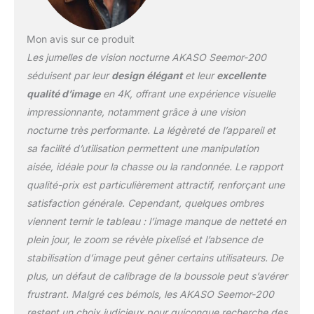
Un superbe objectif
zoom qui atteint l'objectif
Mon avis sur ce produit
le plus éloigné. Faites
Les jumelles de vision nocturne AKASO Seemor-200
pivoter le barillet pour
capturer des images
séduisent par leur
design élégant
et leur
excellente
d'une clarté cristalline
qualité d’image
en 4K, offrant une expérience visuelle
avec un zoom
impressionnante, notamment grâce à une vision
numérique 16x, de
nocturne très performante. La légèreté de l’appareil et
quelques centimètres à
3280 pieds. Que vous
sa facilité d’utilisation permettent une manipulation
soyez en camping ou
aisée, idéale pour la chasse ou la randonnée. Le rapport
que vous observiez la
qualité-prix est particulièrement attractif, renforçant une
faune, vous verrez tous
satisfaction générale. Cependant, quelques ombres
les détails, même dans
les conditions les plus
viennent ternir le tableau : l’image manque de netteté en
sombres. 【Qualité
plein jour, le zoom se révèle pixelisé et l’absence de
d'Image 4K Ultra HD】-
stabilisation d’image peut gêner certains utilisateurs. De
Redéfinissez la clarté
plus, un défaut de calibrage de la boussole peut s’avérer
avec le NVG AKASO
Seemor-200. Faites
frustrant. Malgré ces bémols, les AKASO Seemor-200
l'expérience d'une
restent un choix judicieux pour quiconque recherche des