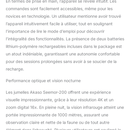
En termes de prise en main, l’appareil se révèle intuitif. Les
zoom qui atteint l'objectif
commandes sont facilement accessibles, même pour les
le plus éloigné. Faites
novices en technologie. Un utilisateur mentionne avoir trouvé
pivoter le barillet pour
capturer des images
l’appareil intuitivement facile à utiliser, tout en soulignant
d'une clarté cristalline
l’importance de lire le mode d’emploi pour découvrir
avec un zoom
l’intégralité des fonctionnalités. La présence de deux batteries
numérique 16x, de
lithium-polymère rechargeables incluses dans le package est
quelques centimètres à
un atout indéniable, garantissant une autonomie confortable
3280 pieds. Que vous
soyez en camping ou
pour des sessions prolongées sans avoir à se soucier de la
que vous observiez la
recharge.
faune, vous verrez tous
les détails, même dans
Performance optique et vision nocturne
les conditions les plus
sombres. 【Qualité
Les jumelles Akaso Seemor-200 offrent une expérience
d'Image 4K Ultra HD】-
visuelle impressionnante, grâce à leur résolution 4K et un
Redéfinissez la clarté
zoom digital 16x. En pleine nuit, la vision infrarouge atteint une
avec le NVG AKASO
portée impressionnante de 1000 mètres, assurant une
Seemor-200. Faites
l'expérience d'une
observation claire et nette de la faune ou de tout autre
observation nocturne
élément dans l’obscurité. Plusieurs utilisateurs ont souligné la