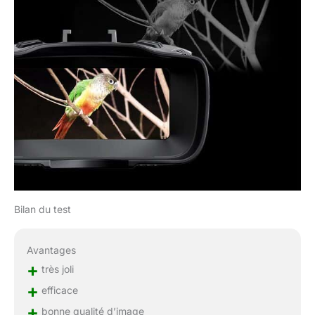
Bilan du test
Avantages
+
très joli
+
efficace
+
bonne qualité d’image