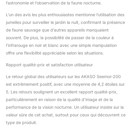
durée de vie de la
l’astronomie et l’observation de la faune nocturne.
batterie. 【Construit pour
Toutes les Aventures】-
L’un des avis les plus enthousiastes mentionne l’utilisation des
Ces lunettes de vision
jumelles pour surveiller le jardin la nuit, confirmant la présence
nocturne sont étanches
de faune sauvage que d’autres appareils manquaient
IPX5, ce qui les rend
souvent. De plus, la possibilité de passer de la couleur à
idéales pour toutes les
conditions
l’infrarouge en noir et blanc avec une simple manipulation
météorologiques. Le
offre une flexibilité appréciable selon les situations.
gyroscope à 6 axes et la
boussole intégrés
Rapport qualité-prix et satisfaction utilisateur
garantissent stabilité et
précision, restent sur la
Le retour global des utilisateurs sur les AKASO Seemor-200
bonne voie et stables où
est extrêmement positif, avec une moyenne de 4,2 étoiles sur
que vous soyez.
5. Les retours soulignent un excellent rapport qualité-prix,
particulièrement en raison de la qualité d’image et de la
performance de la vision nocturne. Un utilisateur insiste sur la
valeur sûre de cet achat, surtout pour ceux qui découvrent ce
type de produit.