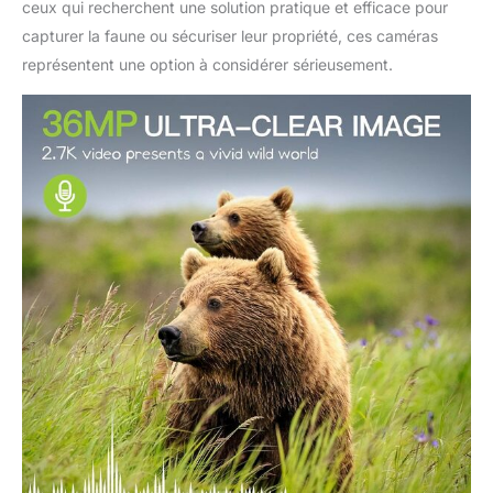
ceux qui recherchent une solution pratique et efficace pour
tropicales, etc. Le design
capturer la faune ou sécuriser leur propriété, ces caméras
PIR efficace fonctionne
pour réduire les faux
représentent une option à considérer sérieusement.
déclencheurs, offrant
une autonomie
impressionnante de 17
000 images Leur petite
taille les rend plus faciles
à dissimuler contre le
vol/le vandalisme, et
également beaucoup
plus faciles à transporter
sur le terrain. 【Facile à
utiliser et à installer】
Vous pouvez facilement
utiliser la caméra de trail
en suivant le manuel
d'utilisation ou la vidéo
d'instructions (français
non garanti). La caméra
de jeu de piste est livrée