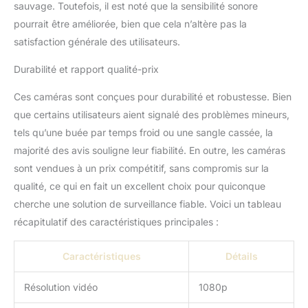
biens et la surveillance.
sauvage. Toutefois, il est noté que la sensibilité sonore
【Configuration et
pourrait être améliorée, bien que cela n’altère pas la
installation n'a jamais été
satisfaction générale des utilisateurs.
aussi facile】Cette
caméra de jeu intègre un
Durabilité et rapport qualité-prix
écran couleur de 5,1 cm
et des boutons de
Ces caméras sont conçues pour durabilité et robustesse. Bien
commande de style
que certains utilisateurs aient signalé des problèmes mineurs,
télécommande TV, pas
tels qu’une buée par temps froid ou une sangle cassée, la
de Wi-Fi, de cartes SIM
ou d'application, facile à
majorité des avis souligne leur fiabilité. En outre, les caméras
naviguer et de contrôler
sont vendues à un prix compétitif, sans compromis sur la
très convivial vous
qualité, ce qui en fait un excellent choix pour quiconque
permettront de
cherche une solution de surveillance fiable. Voici un tableau
configurer et de lire en
un rien de temps, adapté
récapitulatif des caractéristiques principales :
à tous les âges. Avec les
sangles de montage et
Caractéristiques
Détails
les supports fournis, la
caméra de jeu peut être
Résolution vidéo
1080p
fixée dans différents