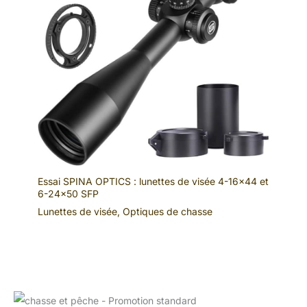
qui facilite l'installation et
vous permet de placer la
caméra à l'angle parfait.
C'est un cadeau idéal
pour la famille, les amis
ou les amoureux de la
faune. Il est polyvalent et
peut être utilisé pour des
applications telles que la
surveillance de la faune,
la sécurité des biens et la
surveillance des
parcs/arrière-
Essai SPINA OPTICS : lunettes de visée 4-16×44 et
cours/fermes.
6-24×50 SFP
Lunettes de visée
,
Optiques de chasse