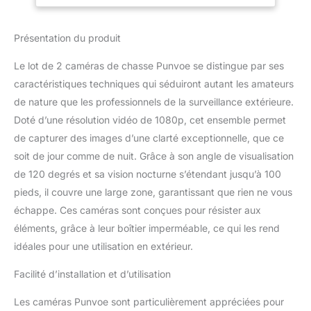
optique de qualité
supérieure, d'un capteur
d'image avancé et de 22
Présentation du produit
LED à faible lueur de 850
nm, la caméra Punvoe
Le lot de 2 caméras de chasse Punvoe se distingue par ses
Trail offre des images
caractéristiques techniques qui séduiront autant les amateurs
cristallines et des vidéos
de nature que les professionnels de la surveillance extérieure.
fluides avec du son. Que
ce soit de jour, de faible
Doté d’une résolution vidéo de 1080p, cet ensemble permet
luminosité ou de nuit,
de capturer des images d’une clarté exceptionnelle, que ce
notre haut-parleur de
soit de jour comme de nuit. Grâce à son angle de visualisation
réduction du bruit et
de 120 degrés et sa vision nocturne s’étendant jusqu’à 100
l'écran couleur HD TFT
de 2 pouces
pieds, il couvre une large zone, garantissant que rien ne vous
garantissent une
échappe. Ces caméras sont conçues pour résister aux
expérience immersive de
éléments, grâce à leur boîtier imperméable, ce qui les rend
la faune comme jamais
idéales pour une utilisation en extérieur.
auparavant. Temps de
déclenchement rapide de
Facilité d’installation et d’utilisation
0,2 s et grand angle de
130 ° : une fois les
Les caméras Punvoe sont particulièrement appréciées pour
mouvements détectés, la