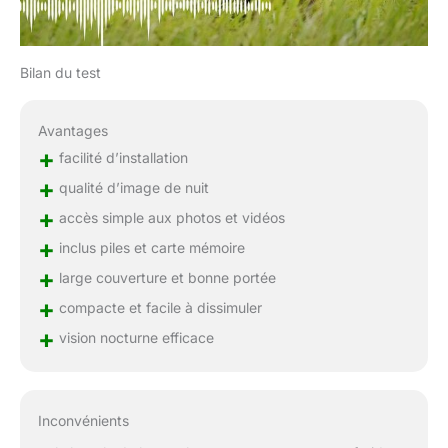
avec un support de
montage bien conçu, ce
qui facilite l'installation et
vous permet de placer la
Bilan du test
caméra à l'angle parfait.
C'est un cadeau idéal
Avantages
pour la famille, les amis
+
ou les amoureux de la
facilité d’installation
faune. Il est polyvalent et
+
qualité d’image de nuit
peut être utilisé pour des
+
accès simple aux photos et vidéos
applications telles que la
surveillance de la faune,
+
inclus piles et carte mémoire
la sécurité des biens et la
+
large couverture et bonne portée
surveillance des
parcs/arrière-
+
compacte et facile à dissimuler
cours/fermes.
+
vision nocturne efficace
Inconvénients