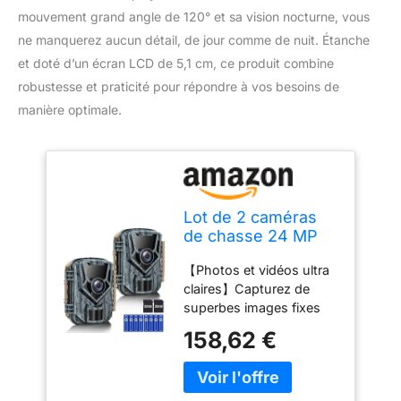
mouvement grand angle de 120° et sa vision nocturne, vous
ne manquerez aucun détail, de jour comme de nuit. Étanche
et doté d’un écran LCD de 5,1 cm, ce produit combine
robustesse et praticité pour répondre à vos besoins de
manière optimale.
Lot de 2 caméras
de chasse 24 MP
1080p avec
【Photos et vidéos ultra
détecteur de
claires】Capturez de
mouvement et
superbes images fixes
détecteur de
de 36 MP et des vidéos
mouvement Grand
158,62 €
immersives de 2,7 K, de
angle 120° Vision
jour comme de nuit.
nocturne Écran LCD
Équipée d'un objectif
5,1 cm Étanche