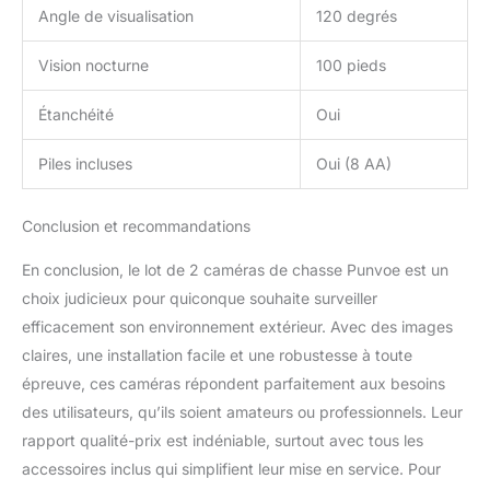
scénarios et à n'importe
Angle de visualisation
120 degrés
quel angle. Les
instructions détaillées et
Vision nocturne
100 pieds
complètes vous
permettent de
Étanchéité
Oui
commencer rapidement
avec cette caméra de jeu.
Étanchéité IP66 : Punvoe
Piles incluses
Oui (8 AA)
est conçu pour résister
aux environnements
Conclusion et recommandations
extrêmes, grâce au
design étroitement
En conclusion, le lot de 2 caméras de chasse Punvoe est un
intégré du corps de
choix judicieux pour quiconque souhaite surveiller
l'appareil photo et à
l'anneau en caoutchouc
efficacement son environnement extérieur. Avec des images
de haute qualité,
claires, une installation facile et une robustesse à toute
assurant un
épreuve, ces caméras répondent parfaitement aux besoins
fonctionnement normal
des utilisateurs, qu’ils soient amateurs ou professionnels. Leur
de -30 °C à 70 °C,
excellente qualité peut
rapport qualité-prix est indéniable, surtout avec tous les
être utilisée dans les
accessoires inclus qui simplifient leur mise en service. Pour
déserts, les forêts