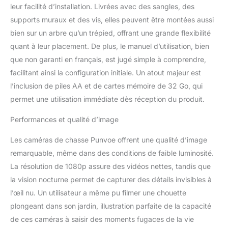
leur facilité d’installation. Livrées avec des sangles, des
vitesse de
déclenchement rapide de
supports muraux et des vis, elles peuvent être montées aussi
moins de 0,2 s avec 1 à 3
bien sur un arbre qu’un trépied, offrant une grande flexibilité
prises de vue garantit
quant à leur placement. De plus, le manuel d’utilisation, bien
une capture rapide et
que non garanti en français, est jugé simple à comprendre,
précise de chaque
mouvement détecté
facilitant ainsi la configuration initiale. Un atout majeur est
exposé au champ, ne
l’inclusion de piles AA et de cartes mémoire de 32 Go, qui
manquez jamais aucun
permet une utilisation immédiate dès réception du produit.
animal qui erre près de
cette caméra. Portée de
Performances et qualité d’image
détection de 130° pour
vous offrir une vue
Les caméras de chasse Punvoe offrent une qualité d’image
étendue sur le terrain,
remarquable, même dans des conditions de faible luminosité.
indispensable pour la
La résolution de 1080p assure des vidéos nettes, tandis que
chasse, l'observation de
la faune, la surveillance
la vision nocturne permet de capturer des détails invisibles à
de la ferme, la cour
l’œil nu. Un utilisateur a même pu filmer une chouette
arrière, l'observation de
plongeant dans son jardin, illustration parfaite de la capacité
la croissance des
de ces caméras à saisir des moments fugaces de la vie
plantes, la sécurité des