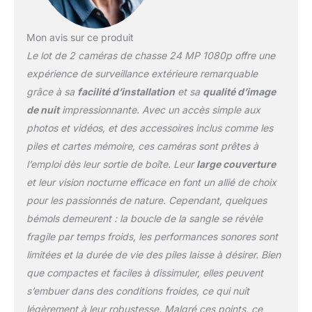
la faune comme jamais
auparavant. Temps de
Mon avis sur ce produit
déclenchement rapide de
Le lot de 2 caméras de chasse 24 MP 1080p offre une
0,2 s et grand angle de
130 ° : une fois les
expérience de surveillance extérieure remarquable
mouvements détectés, la
grâce à sa
facilité d’installation
et sa
qualité d’image
vitesse de
de nuit
impressionnante. Avec un accès simple aux
déclenchement rapide de
photos et vidéos, et des accessoires inclus comme les
moins de 0,2 s avec 1 à 3
prises de vue garantit
piles et cartes mémoire, ces caméras sont prêtes à
une capture rapide et
l’emploi dès leur sortie de boîte. Leur
large couverture
précise de chaque
et leur vision nocturne efficace en font un allié de choix
mouvement détecté
pour les passionnés de nature. Cependant, quelques
exposé au champ, ne
manquez jamais aucun
bémols demeurent : la boucle de la sangle se révèle
animal qui erre près de
fragile par temps froids, les performances sonores sont
cette caméra. Portée de
limitées et la durée de vie des piles laisse à désirer. Bien
détection de 130° pour
que compactes et faciles à dissimuler, elles peuvent
vous offrir une vue
étendue sur le terrain,
s’embuer dans des conditions froides, ce qui nuit
indispensable pour la
légèrement à leur robustesse. Malgré ces points, ce