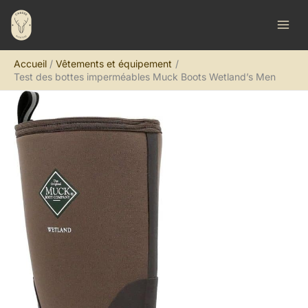
Aller
R
au
e
contenu
c
Accueil
Vêtements et équipement
h
Test des bottes imperméables Muck Boots Wetland’s Men
e
r
c
h
e
r