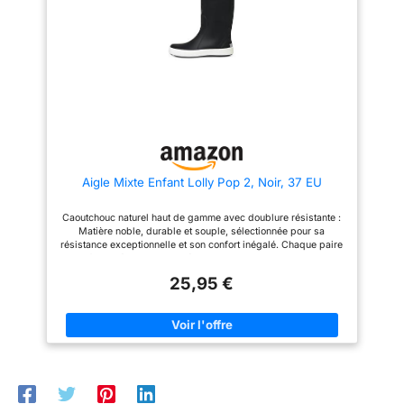
industriels exigeants.
industriels exigeants.
Conditions difficiles : Durabilité
Conditions difficiles : Durabilité
renforcée et protection fiable
renforcée et protection fiable
pour préserver confort et
pour préserver confort et
performance au travail.
performance au travail.
Aigle Mixte Enfant Lolly Pop 2, Noir, 37 EU
Caoutchouc naturel haut de gamme avec doublure résistante :
Matière noble, durable et souple, sélectionnée pour sa
résistance exceptionnelle et son confort inégalé. Chaque paire
est façonnée comme un véritable produit premium. 100 %
imperméabilité & protection pluie : Grâce à une fabrication en
25,95 €
caoutchouc naturel et un procédé d’immersion d’étanchéité,
votre enfant reste au sec même sous de fortes averses — prêt
pour les journées humides. Durabilité & stabilité sécurisée :
Semelle haute performance antidérapante, bande
réfléchissante sur le talon et tige souple pour accompagner les
pas des enfants avec douceur, maintien et liberté de
mouvement. Style épuré & sophistication enfantine: Un design
emblématique, raffiné, qui s’adapte à toutes les tenues. La
LOLLY POP 2 incarne l’élégance discrète associée au savoir-