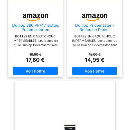
Dunlop 380 PP/47 Bottes
Dunlop Pricemaster -
Pricemastor en
Bottes de Pluie -
caoutchouc, Noir, 41 EU
Homme, Noir, 38 EU
BOTTES EN CAOUTCHOUC
BOTTES EN CAOUTCHOUC
IMPERMÉABLES: Les bottes de
IMPERMÉABLES: Les bottes de
pluie Dunlop Pricemastor sont
pluie Dunlop Pricemastor sont
imperméables et offrent une
imperméables et offrent une
protection fiable contre la pluie,
protection fiable contre la pluie,
19,90 €
15,90 €
la boue et les sols humides,
la boue et les sols humides,
17,60 €
14,95 €
idéales pour les activités en
idéales pour les activités en
plein air et la pêche. POUR
plein air et la pêche. POUR
FEMMES ET HOMMES: Design
FEMMES ET HOMMES: Design
unisexe avec coupe classique,
unisexe avec coupe classique,
disponible en tailles 35 à 48,
disponible en tailles 35 à 48,
parfait pour le jardinage, la
parfait pour le jardinage, la
pêche et les loisirs. EMBOUT
pêche et les loisirs. EMBOUT
SOUPLE POUR LE CONFORT:
SOUPLE POUR LE CONFORT:
L’embout flexible assure un
L’embout flexible assure un
confort agréable et une liberté
confort agréable et une liberté
de mouvement pour toutes les
de mouvement pour toutes les
activités. Protectives et
activités. Protectives et
durables : Bottes Dunlop
durables : Bottes Dunlop
Pricemastor conçues pour offrir
Pricemastor conçues pour offrir
une protection fiable dans les
une protection fiable dans les
environnements agricoles et
environnements agricoles et