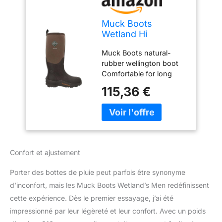
Muck Boots
Wetland Hi
Patterned
Muck Boots natural-
Wellington Bark
rubber wellington boot
Comfortable for long
days walking on country
115,36 €
and farm terrain Hard-
wearing rubber outsole
— grips wet grass, mud
and farm concrete
Quick-drying lining (or
insulated lining where
Confort et ajustement
specified) Made by Muck
Boots
Porter des bottes de pluie peut parfois être synonyme
d’inconfort, mais les Muck Boots Wetland’s Men redéfinissent
cette expérience. Dès le premier essayage, j’ai été
impressionné par leur légèreté et leur confort. Avec un poids