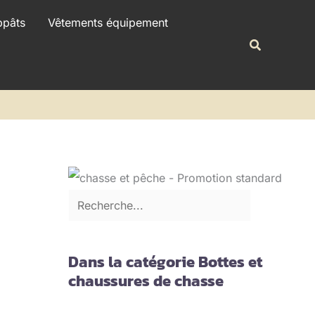
R
ppâts
Vêtements équipement
e
Recherche
c
h
e
r
c
h
e
r
Dans la catégorie Bottes et
chaussures de chasse