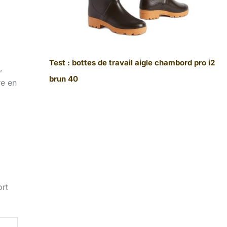
Test : bottes de travail aigle chambord pro i2
,
brun 40
re en
ort