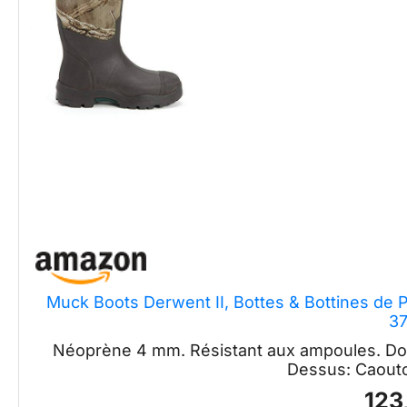
Muck Boots Derwent II, Bottes & Bottines de P
3
Néoprène 4 mm. Résistant aux ampoules. Doubl
Dessus: Caout
123