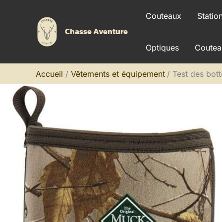
Aller
Couteaux
Statio
au
Chasse Aventure
contenu
Optiques
Coutea
Accueil
Vêtements et équipement
Test des bot