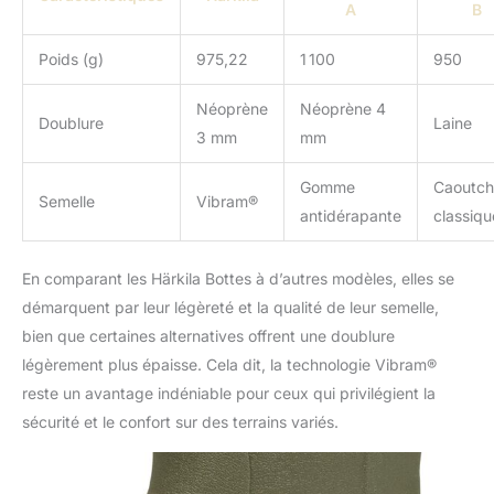
A
B
Poids (g)
975,22
1 100
950
Néoprène
Néoprène 4
Doublure
Laine
3 mm
mm
Gomme
Caoutc
Semelle
Vibram®
antidérapante
classiqu
En comparant les Härkila Bottes à d’autres modèles, elles se
démarquent par leur légèreté et la qualité de leur semelle,
bien que certaines alternatives offrent une doublure
légèrement plus épaisse. Cela dit, la technologie Vibram®
reste un avantage indéniable pour ceux qui privilégient la
sécurité et le confort sur des terrains variés.