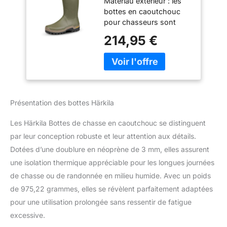
Matériau extérieur : les
Bottes en
bottes en caoutchouc
caoutchouc
pour chasseurs sont
doublées de
composées à 100 % de
néoprène de 3 mm
214,95 €
caoutchouc naturel -
- Semelle
c'est un progrès
extérieure
important non seulement
antidérapante
en termes de qualité,
Vibram®, Willow
mais aussi en termes de
Green, 45 EU
production durable.
Présentation des bottes Härkila
Doublure : la doublure en
néoprène fait 3 mm
Les Härkila Bottes de chasse en caoutchouc se distinguent
d'épaisseur. Ainsi, les
par leur conception robuste et leur attention aux détails.
bottes de chasse en
Dotées d’une doublure en néoprène de 3 mm, elles assurent
caoutchouc sont idéales
pour une utilisation en
une isolation thermique appréciable pour les longues journées
hiver, en automne ou au
de chasse ou de randonnée en milieu humide. Avec un poids
printemps. En outre, la
de 975,22 grammes, elles se révèlent parfaitement adaptées
doublure en polaire
pour une utilisation prolongée sans ressentir de fatigue
supplémentaire assure
une isolation optimale.
excessive.
SEMELLE : système de