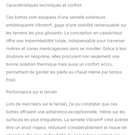
semelle avec avant-pied
Caractéristiques techniques et confort
flexible - système de
Ces bottes sont équipées d’une semelle extérieure
soutien articulaire avec
une grande stabilité au
antidérapante Vibram®, gage d’une stabilité remarquable sur
niveau du talon et du
les terrains les plus glissants. La conception en caoutchouc
cou-de-pied, mais
offre une imperméabilité totale, indispensable pour traverser
flexible à l'avant-pied.
rivières et zones marécageuses sans se mouiller. Grâce à leur
Assure un confort
optimal lors de longues
doublure en néoprène, elles procurent non seulement une
randonnées. Icetrek : en
bonne isolation thermique mais aussi un confort accru,
outre, la semelle
permettant de garder les pieds au chaud même par temps
extérieure Vibram assure
froid.
un maintien optimal sur
les surfaces glacées ou
Performance sur le terrain
lisses. Ceci est
particulièrement
Lors de mes tests sur le terrain, j’ai pu constater que ces
important lors du tir, car
bottes offraient une adhérence exceptionnelle, même sur les
un maintien sûr est
essentiel. Tige : la tige en
surfaces les plus irrégulières. La semelle Vibram® s’est avérée
fibre de verre est aussi
être un atout majeur, réduisant considérablement le risque de
robuste que stable. La