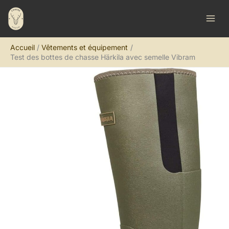
Aller
R
au
e
contenu
c
Accueil
Vêtements et équipement
h
Test des bottes de chasse Härkila avec semelle Vibram
e
r
c
h
e
r