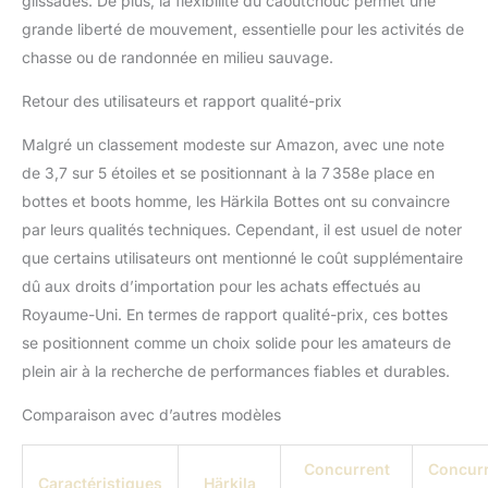
glissades. De plus, la flexibilité du caoutchouc permet une
tige offre un ajustement
grande liberté de mouvement, essentielle pour les activités de
idéal et assure la stabilité.
chasse ou de randonnée en milieu sauvage.
Retour des utilisateurs et rapport qualité-prix
Malgré un classement modeste sur Amazon, avec une note
de 3,7 sur 5 étoiles et se positionnant à la 7 358e place en
bottes et boots homme, les Härkila Bottes ont su convaincre
par leurs qualités techniques. Cependant, il est usuel de noter
que certains utilisateurs ont mentionné le coût supplémentaire
dû aux droits d’importation pour les achats effectués au
Royaume-Uni. En termes de rapport qualité-prix, ces bottes
se positionnent comme un choix solide pour les amateurs de
plein air à la recherche de performances fiables et durables.
Comparaison avec d’autres modèles
Concurrent
Concur
Caractéristiques
Härkila