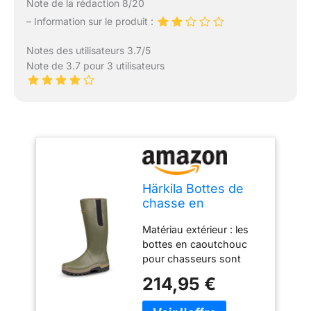
Note de la rédaction 8/20
– Information sur le produit :
Notes des utilisateurs 3.7/5
Note de 3.7 pour 3 utilisateurs
Härkila Bottes de
chasse en
caoutchouc -
Matériau extérieur : les
Bottes en
bottes en caoutchouc
caoutchouc
pour chasseurs sont
doublées de
composées à 100 % de
néoprène de 3 mm
214,95 €
caoutchouc naturel -
- Semelle
c'est un progrès
extérieure