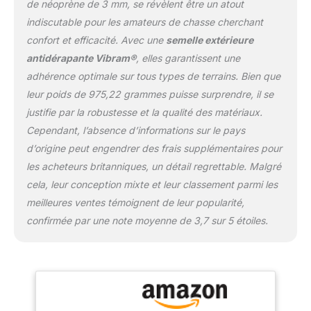
cou-de-pied, mais
de néoprène de 3 mm, se révèlent être un atout
flexible à l'avant-pied.
indiscutable pour les amateurs de chasse cherchant
Assure un confort
confort et efficacité. Avec une
semelle extérieure
optimal lors de longues
antidérapante Vibram®
, elles garantissent une
randonnées. Icetrek : en
outre, la semelle
adhérence optimale sur tous types de terrains. Bien que
extérieure Vibram assure
leur poids de 975,22 grammes puisse surprendre, il se
un maintien optimal sur
justifie par la robustesse et la qualité des matériaux.
les surfaces glacées ou
Cependant, l’absence d’informations sur le pays
lisses. Ceci est
particulièrement
d’origine peut engendrer des frais supplémentaires pour
important lors du tir, car
les acheteurs britanniques, un détail regrettable. Malgré
un maintien sûr est
cela, leur conception mixte et leur classement parmi les
essentiel. Tige : la tige en
meilleures ventes témoignent de leur popularité,
fibre de verre est aussi
robuste que stable. La
confirmée par une note moyenne de 3,7 sur 5 étoiles.
tige offre un ajustement
idéal et assure la stabilité.