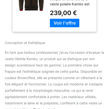
veste polaire Kamko est
Design Scandinave
réversible pour vous
Haut de Gamme
239,00 €
offrir deux vestes en une.
Durable |
Sa membrane GORE-TEX
Brown/Red, S
INFINIUMTM
WINDSTOPPER vous
tiendra bien chaud même
par grand vent. Elle a
Conception et Esthétique
aussi bénéficié du
traitement DWR, qui la
En tant que testeur professionnel, j’ai eu l’occasion d’évaluer la
rend déperlante et
veste Härkila Kamko, un produit qui se distingue par son
résistante aux salissures.
design scandinave haut de gamme. La première chose qui
La veste polaire Kamko
possède deux poches
frappe est l’esthétique soignée de cette parka. Disponible en
poitrine et deux poches
couleur Brown/Red, elle se présente comme un vêtement à la
avant en biais, pour que
fois élégant et fonctionnel. La coupe est moderne et s’adapte
vous puissiez emporter
parfaitement à la morphologie masculine, ce qui la rend
une radio, votre portable
et tout ce dont vous
agréablement confortable à porter. Les matériaux utilisés,
avez besoin. En outre,
notamment la laine et le polyester, confèrent à cette veste un
une poche zippée se