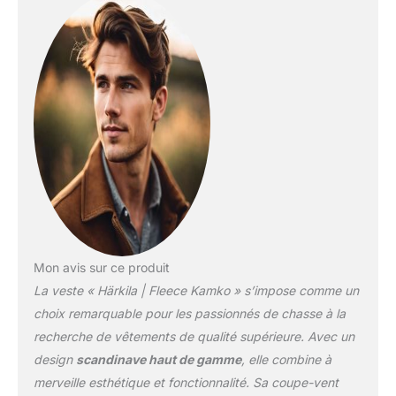
traitement DWR, qui la
rend déperlante et
résistante aux salissures.
La veste polaire Kamko
possède deux poches
poitrine et deux poches
avant en biais, pour que
vous puissiez emporter
une radio, votre portable
et tout ce dont vous
avez besoin. En outre,
une poche zippée se
trouve sur le haut de la
manche gauche. Fermée
Mon avis sur ce produit
par un zip bidirectionnel,
La veste « Härkila | Fleece Kamko » s’impose comme un
cette veste polaire est
dotée d'un col montant,
choix remarquable pour les passionnés de chasse à la
de poignets extensibles
recherche de vêtements de qualité supérieure. Avec un
munis d'un trou où
design
scandinave haut de gamme
, elle combine à
passer le pouce, ainsi
merveille esthétique et fonctionnalité. Sa coupe-vent
qu'un bas ajustable pour