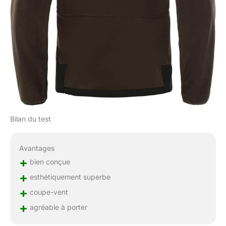
Bilan du test
Avantages
+
bien conçue
+
esthétiquement superbe
+
coupe-vent
+
agréable à porter