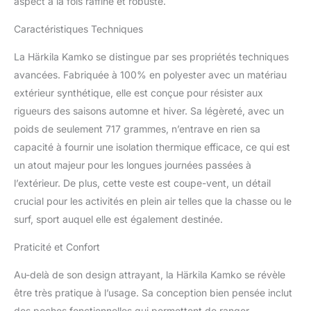
aspect à la fois raffiné et robuste.
trouve sur le haut de la
manche gauche. Fermée
Caractéristiques Techniques
par un zip bidirectionnel,
cette veste polaire est
La Härkila Kamko se distingue par ses propriétés techniques
dotée d'un col montant,
avancées. Fabriquée à 100% en polyester avec un matériau
de poignets extensibles
extérieur synthétique, elle est conçue pour résister aux
munis d'un trou où
passer le pouce, ainsi
rigueurs des saisons automne et hiver. Sa légèreté, avec un
qu'un bas ajustable pour
poids de seulement 717 grammes, n’entrave en rien sa
ne pas laisser passer le
capacité à fournir une isolation thermique efficace, ce qui est
froid.
un atout majeur pour les longues journées passées à
l’extérieur. De plus, cette veste est coupe-vent, un détail
crucial pour les activités en plein air telles que la chasse ou le
surf, sport auquel elle est également destinée.
Praticité et Confort
Au-delà de son design attrayant, la Härkila Kamko se révèle
être très pratique à l’usage. Sa conception bien pensée inclut
des poches fonctionnelles qui permettent de ranger