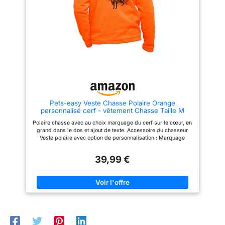
robe de Noël, la robe de soirée,
montant, de poignets
la robe de soirée, la robe de
extensibles munis d'un trou où
princesse fille, le costume de
passer le pouce, ainsi qu'un
princesse fille, la robe
bas ajustable pour ne pas
d'anniversaire, les tenues
laisser passer le froid.
d'anniversaire, le costume
d'anniversaire, le costume de
photoshoot de photographie, le
cosplay simulé. déguisement,
soirée déguisée, robe de fête
de Noël. Accessoires : Les
accessoires inclus dans la jupe
sont présentés dans la première
Pets-easy Veste Chasse Polaire Orange
image. Si les pièces sont
personnalisé cerf - vêtement Chasse Taille M
endommagées en raison d'un
transport longue distance,
Polaire chasse avec au choix marquage du cerf sur le cœur, en
veuillez nous contacter
grand dans le dos et ajout de texte. Accessoire du chasseur
immédiatement après réception
Veste polaire avec option de personnalisation : Marquage
du colis. Nous résoudrons le
cœur, Marquage dos, Marquage cœur et dos, Ajout de texte 2
problème dès que possible
poches zippées sur le coté et grand zip sur l'avant. Zip non
dans le temps de travail.
39,99 €
métalique pour éviter l'oxydation Lavage en machine à 40° et
séchage en sèche-linge autorisé Impression du motif cerf et
texte par sublimation à 180°, pas de texture supplémentaire et
d'altération de surface. Article de chasse en stock
personnalisé par nos soins et expédié sous 48 - 72 h