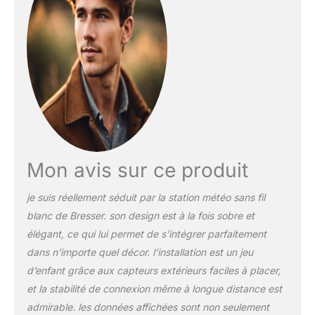
atmosphérique, vitesse
et direction du vent ainsi
que la pluviosité. La
mémoire historique
affiche les valeurs des
dernières heures. Grâce
au réseau Wi-Fi, vous
avez accès aux
applications Weather
Underground, Weather
Cloud pour partager vos
Mon avis sur ce produit
données locales. En
outre, le réseau Wi-Fi
je suis réellement séduit par la station météo sans fil
permet une
blanc de Bresser. son design est à la fois sobre et
synchronisation
élégant, ce qui lui permet de s’intégrer parfaitement
temporelle sur internet et
les mises à jour du
dans n’importe quel décor. l’installation est un jeu
logiciel. La station météo
d’enfant grâce aux capteurs extérieurs faciles à placer,
5-en-1 Wi-Fi inclut un
et la stabilité de connexion même à longue distance est
réveil/alarme, un
admirable. les données affichées sont non seulement
avertissement de