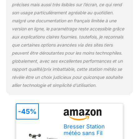
gel/glace, l'affichage de
précises mais aussi très lisibles sur l’écran, ce qui rend
la phase de lune actuelle,
son usage particulièrement agréable au quotidien.
l'indice de chaleur,
malgré une documentation en français limitée à une
l'indice météo pour le
version en ligne, le paramétrage reste accessible grâce
point de rosée, le facteur
de Windchill et une
aux explications claires fournies. toutefois, je reconnais
prévision météo sur 12
que certaines options avancées via des sites tiers
heures. Dimensions
peuvent être déroutantes pour les moins technophiles.
station de base:
globalement, avec ses excellentes performances et un
168x143x24 mm /
Contenu: station de
rapport qualité/prix imbattable, cette station météo se
base, capteur extérieur
révèle être un choix judicieux pour quiconque souhaite
avec matériel de
allier technologie et simplicité d’utilisation.
montage, bloc
d'alimentation
240V/50Hz et cable
-45%
Bresser Station
météo sans Fil