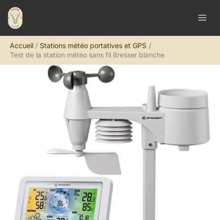
Aller
R
au
e
contenu
c
Accueil
Stations météo portatives et GPS
h
Test de la station météo sans fil Bresser blanche
e
r
c
h
e
r