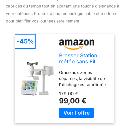
caprices du temps tout en ajoutant une touche d’élégance à
votre intérieur. Profitez d’une technologie fiable et moderne
pour planifier vos journées sereinement.
-45%
Bresser Station
météo sans Fil
Blanc.
Grâce aux zones
séparées, la visibilité de
l’affichage est améliorée
et affiche chaque
179,00 €
fonction sur un écran de
99,00 €
5,7". La séparation des
symboles et l'illumination
permanante (2 niveaux
ou éteindre) en couleurs
vives sont le point fort.