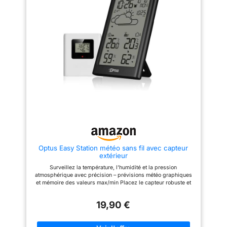
prévision météo sur 12
U UNNI dispose d’une
-95% .
【Stations Météo à
technologie sans fil brevetée
heures. Dimensions
écran Dynamique LCD】Des
avancée qui permet une
station de base:
chiffres larges et épais et des 7
transmission de données plus
icônes de dynamiques couleur,
168x143x24 mm /
puissante et plus cohérente. Le
les parents et les grands-pères
moniteur personnel de
Contenu: station de
peuvent lire clairement sans
température et d’humidité sans
porter de lunettes, même en cas
base, capteur extérieur
fil met à jour et transmet des
de lumière insuffisante. Mettez
données dans un rayon de 100
avec matériel de
à niveau le capteur étanche à
mètres toutes les 30 secondes.
montage, bloc
distance précis et sensible, La
[Caractéristiques] Dites adieu
distance de transmission sans
d'alimentation
aux préoccupations climatiques
fil des stations météorologiques
! Notre station meteo sans fil
240V/50Hz et cable
domestiques jusqu'à 65 m
fournit des prévisions
(portée jusqu'à 197 pieds)
météorologiques, des relevés
(Dotée d'un capteur sans fil
de température et d’humidité
extérieur), comprenez la
intérieurs et extérieurs.
situation extérieure sans sortir.
L’affichage comprend l’indice
de chaleur, l’indice de point de
【Prévision des couleurs
Optus Easy Station météo sans fil avec capteur
rosée et l’indice de moisissure
sans fil 24H】 Vous obtiendrez
extérieur
pour tous les emplacements
5 modes météo avec cette
des capteurs. [Affichage clair et
station météo douce sans fil
Surveillez la température, l’humidité et la pression
grand] Écran compact avec
pour l'intérieur et l'extérieur.
atmosphérique avec précision – prévisions météo graphiques
affichage noir en gras, facile à
Ensoleillé, Ensoleillé à nuageux,
et mémoire des valeurs max/min Placez le capteur robuste et
lire. De bureau ou mural, vous
Nuageux, Pluvieux et Neigeux.
résistant aux éclaboussures à l’extérieur – relevés fiables
pouvez le placer facilement
Les affichages des icônes
directement sur place Alerte de gel pratique pour vous
pour une visualisation rapide.
météo sont basés sur le calcul
19,90 €
protéger efficacement du froid – idéal pour le jardin, la
Affichage rétroéclairé de 10
horaire de la température et de
véranda ou le matin Réglage automatique de l’heure et de la
secondes pour une meilleure
l'humidité
date, réveil intégré avec fonction répétition et rétroéclairage
lisibilité dans l’obscu
intérieures/extérieures et des