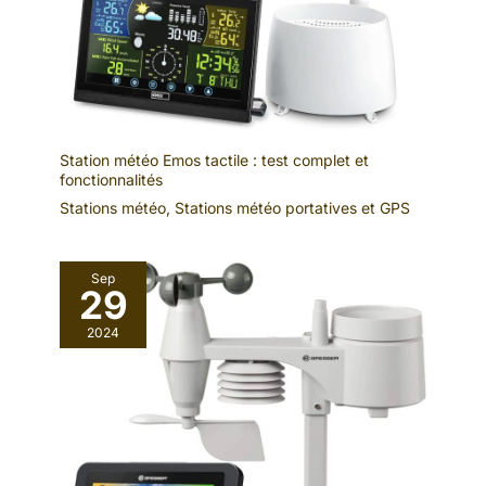
place. Vous pouvez l'accrocher
au mur comme ornement, ou
vous pouvez le poser
directement sur la table et
compter sur le support derrière.
Station météo Emos tactile : test complet et
fonctionnalités
Stations météo
,
Stations météo portatives et GPS
Sep
29
2024