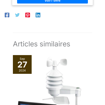
temporaire par simple pression sur un bouton pour plus de
[Surveillance à distance sans
données du baromètre.
praticité au quotidien Prêt à l’emploi : station de base, capteur
fil] Notre station météo sans fil
Prévoyez la météo précise pour
sans fil, 4 piles AAA et mode d’emploi inclus dans la livraison
prend en charge jusqu’à 3
les 12 à 24 prochaines heures
canaux, qui peuvent surveiller
pour préparer votre sortie.
librement la température et
【 10 fonctions supplémentaires
l’humidité dans différentes
pour économiser l'esprit 】
zones, telles que la pièce, le
Cette station météo extérieure
jardin, la cour, le sous-sol, la
sans fil a une température (℃/
serre, etc.
℉) et une humidité (% HR), des
prévisions météo, un réveil et un
mode snooze, une heure et un
Articles similaires
calendrier, un rétroéclairage
réglable et 3 signaux de
radiofréquence. La petite taille
peut être facilement placée
n'importe où dans la maison ou
Sep
au bureau.
【Horloge
27
atomique précise, profitez
d'une vie plus régulière】 Plus
2024
qu'une station météo, c'est
aussi un réveil. L'horloge
atomique est précise et l'erreur
n'est que de 1 s. Pour ceux qui
veulent dormir, la fonction
snooze offre 5 minutes de
sommeil supplémentaires, puis
vous rappelle à nouveau. De
plus, mural ou sur pied de
bureau, il ne prendra pas de