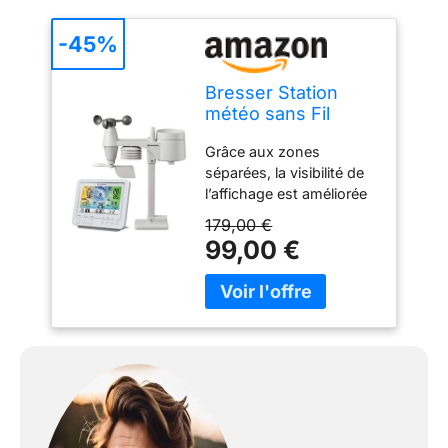
-45%
Bresser Station
météo sans Fil
Blanc.
Grâce aux zones
séparées, la visibilité de
l’affichage est améliorée
et affiche chaque
179,00 €
fonction sur un écran de
99,00 €
5,7". La séparation des
symboles et l'illumination
permanante (2 niveaux
ou éteindre) en couleurs
vives sont le point fort.
Le capteur extérieur 5-
en-1 indique les
informations actuelles
sur la température,
humidité, pression