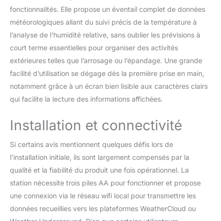
les mises à jour du
fonctionnalités. Elle propose un éventail complet de données
logiciel. La station météo
météorologiques allant du suivi précis de la température à
5-en-1 Wi-Fi inclut un
réveil/alarme, un
l’analyse de l’humidité relative, sans oublier les prévisions à
avertissement de
court terme essentielles pour organiser des activités
gel/glace, l'affichage de
extérieures telles que l’arrosage ou l’épandage. Une grande
la phase de lune actuelle,
facilité d’utilisation se dégage dès la première prise en main,
l'indice de chaleur,
l'indice météo pour le
notamment grâce à un écran bien lisible aux caractères clairs
point de rosée, le facteur
qui facilite la lecture des informations affichées.
de Windchill et une
prévision météo sur 12
Installation et connectivité
heures. Dimensions
station de base:
Si certains avis mentionnent quelques défis lors de
168x143x24 mm /
l’installation initiale, ils sont largement compensés par la
Contenu: station de
base, capteur extérieur
qualité et la fiabilité du produit une fois opérationnel. La
avec matériel de
station nécessite trois piles AA pour fonctionner et propose
montage, bloc
une connexion via le réseau wifi local pour transmettre les
d'alimentation
données recueillies vers les plateformes WeatherCloud ou
240V/50Hz et cable