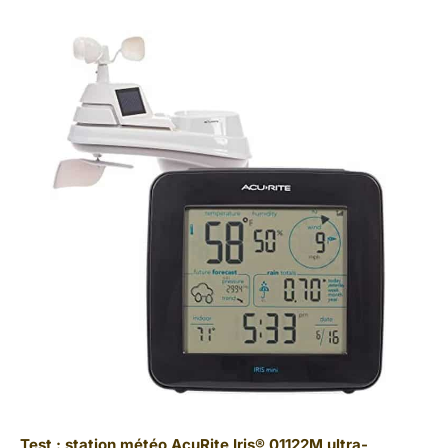
Test : station météo AcuRite Iris® 01122M ultra-