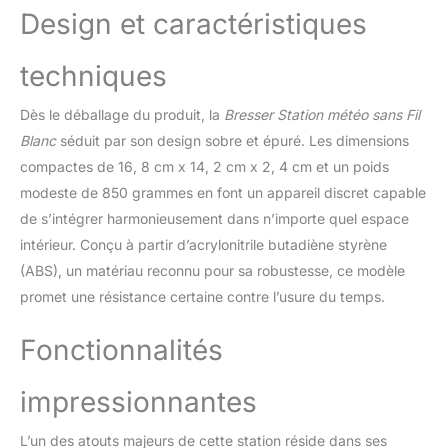
Le capteur extérieur 5-
Design et caractéristiques
en-1 indique les
informations actuelles
techniques
sur la température,
humidité, pression
Dès le déballage du produit, la
Bresser Station météo sans Fil
atmosphérique, vitesse
et direction du vent ainsi
Blanc
séduit par son design sobre et épuré. Les dimensions
que la pluviosité. La
compactes de 16, 8 cm x 14, 2 cm x 2, 4 cm et un poids
mémoire historique
modeste de 850 grammes en font un appareil discret capable
affiche les valeurs des
de s’intégrer harmonieusement dans n’importe quel espace
dernières heures. Grâce
au réseau Wi-Fi, vous
intérieur. Conçu à partir d’acrylonitrile butadiène styrène
avez accès aux
(ABS), un matériau reconnu pour sa robustesse, ce modèle
applications Weather
promet une résistance certaine contre l’usure du temps.
Underground, Weather
Cloud pour partager vos
Fonctionnalités
données locales. En
outre, le réseau Wi-Fi
permet une
impressionnantes
synchronisation
temporelle sur internet et
L’un des atouts majeurs de cette station réside dans ses