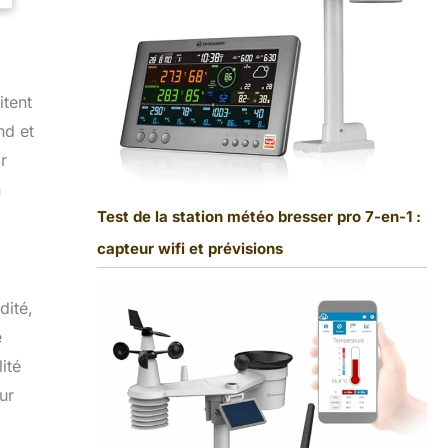
itent
nd et
r
n
Test de la station météo bresser pro 7-en-1 :
capteur wifi et prévisions
dité,
e
ité
ur