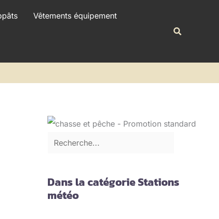
R
ppâts
Vêtements équipement
e
Recherche
c
h
e
r
c
h
e
r
Dans la catégorie Stations
météo