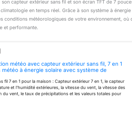
n capteur extérieur sans fil et son écran TFT de 7 pouce
e climatologie en temps réel. Grâce à son système à énergie
 les conditions météorologiques de votre environnement, où
le et performante.
on météo avec capteur extérieur sans fil, 7 en 1
ns météo à énergie solaire avec système de
à distance, prévisions météo écran TFT 7" HP2561
 fil 7 en 1 pour la maison : Capteur extérieur 7 en 1, le capteur
ure et l'humidité extérieures, la vitesse du vent, la vitesse des
on du vent, le taux de précipitations et les valeurs totales pour
le mois et l'année l'intensité solaire et l'indice UV. Des données de
ses pour que vous puissiez voir les données à la maison ou
us détendu via votre smartphone ou d'autres écrans. Configurer
nnées peuvent être affichées dans notre application WS w Plus ou
la configuration Wi-Fi terminée, pour afficher les données
ps réel, gérer les paramètres d'étalonnage du capteur et gérer la