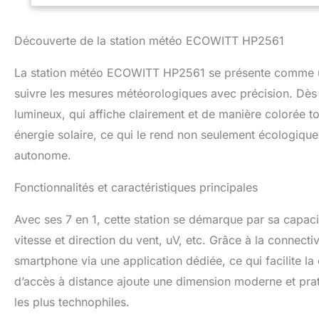
sélection du capt
MHz. Données Co
Découverte de la station météo ECOWITT HP2561
(Weather Undergr
Plus ou l'applica
La station météo ECOWITT HP2561 se présente comme une
afficher les donn
aux passerelles Wi
suivre les mesures météorologiques avec précision. Dès l
télécharger les d
lumineux, qui affiche clairement et de manière colorée tou
parfait : La techn
ce qui rend la sta
énergie solaire, ce qui le rend non seulement écologique, 
données est plus
autonome.
vente parfait. E
des informations.
Fonctionnalités et caractéristiques principales
l'échanger sans 
Avec ses 7 en 1, cette station se démarque par sa capaci
vitesse et direction du vent, uV, etc. Grâce à la connecti
smartphone via une application dédiée, ce qui facilite l
d’accès à distance ajoute une dimension moderne et prat
les plus technophiles.