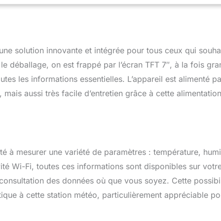
eur. La fréquence des produits vendus en Europe est de 868
nnexion WI-FI et téléchargement : Connectez-vous à WU
ound) ou WeatherCloud. Afficher les données en ligne sur WS w
tion Ecowitt Une fois la configuration Wi-Fi terminée, vous pouvez
 solution innovante et intégrée pour tous ceux qui souha
ées en temps réel des capteurs extérieurs (applicable uniquement
Fi). Pour surveiller à distance les données du capteur, veuillez
e déballage, on est frappé par l’écran TFT 7″, à la fois gra
onnées sur notre serveur Ecowitt Weather. Service après-vente
tes les informations essentielles. L’appareil est alimenté pa
ologie matérielle et logicielle peut être mise à jour en permanence,
tion météo plus pratique et plus portable, et la mesure des
mais aussi très facile d’entretien grâce à cette alimentatio
 précise. En même temps, nous vous offrons un service après-
n cas de problèmes techniques, nous donnerons immédiatement
 Si le produit a des problèmes de qualité, nous pouvons
soucis pour vous.
té à mesurer une variété de paramètres : température, humi
vité Wi-Fi, toutes ces informations sont disponibles sur votr
a consultation des données où que vous soyez. Cette possibil
ique à cette station météo, particulièrement appréciable po