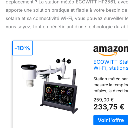
déplacement ? La station météo ECOWITT HP2561, avec so
apporte une solution pratique et fiable à votre besoin d
solaire et sa connectivité Wi-Fi, vous pouvez surveiller
vous soyez, tout en bénéficiant d’une technologie durab
-10%
ECOWITT Stati
Wi-Fi, statio
surveillance 
Station météo sans
mesure la températ
rafales, la directi
jour, la semaine, 
259,00 €
mesure plus préci
233,75 €
dans le jardin pl
sans fil : Les do
Ecowitt une fois 
collectées en tem