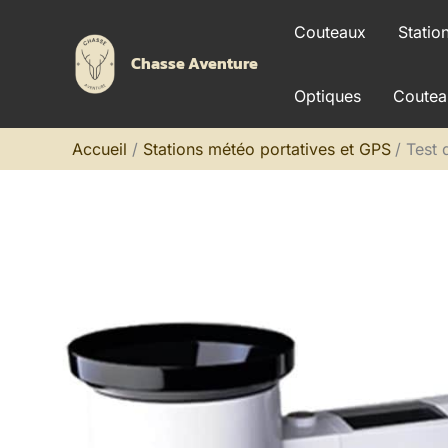
Aller
Couteaux
Statio
au
Chasse Aventure
contenu
Optiques
Coutea
Accueil
Stations météo portatives et GPS
Test 