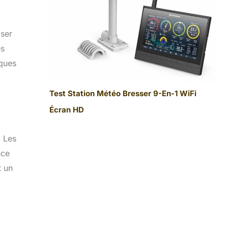
oser
es
lques
Test Station Météo Bresser 9-En-1 WiFi
Écran HD
. Les
nce
t un