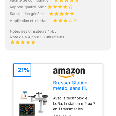
Facilité de configuration :
Rapport qualité-prix :
Satisfaction générale :
Application et interface :
Notes des utilisateurs 4.4/5
Note de 4.4 pour 23 utilisateurs
-21%
Bresser Station
météo, sans fil,
portée de 1,5 km,
Avec la technologie
WiFi, capteur
LoRa, la station météo 7
extérieur 7 en 1,
en 1 transmet les
solaire, UV, vent,
données de mesure à
pluie,