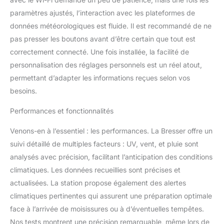
extrêmes Options de
montage flexibles au mur
paramètres ajustés, l’interaction avec les plateformes de
ou sur table, incluant le
données météorologiques est fluide. Il est recommandé de ne
matériel de montage et le
pas presser les boutons avant d’être certain que tout est
manuel d’instructions,
correctement connecté. Une fois installée, la facilité de
garantissent un
assemblage facile et des
personnalisation des réglages personnels est un réel atout,
prévisions
permettant d’adapter les informations reçues selon vos
météorologiques
besoins.
précises à tout moment
Performances et fonctionnalités
Venons-en à l’essentiel : les performances. La Bresser offre un
suivi détaillé de multiples facteurs : UV, vent, et pluie sont
analysés avec précision, facilitant l’anticipation des conditions
climatiques. Les données recueillies sont précises et
actualisées. La station propose également des alertes
climatiques pertinentes qui assurent une préparation optimale
face à l’arrivée de moisissures ou à d’éventuelles tempêtes.
Nos tests montrent une précision remarquable, même lors de