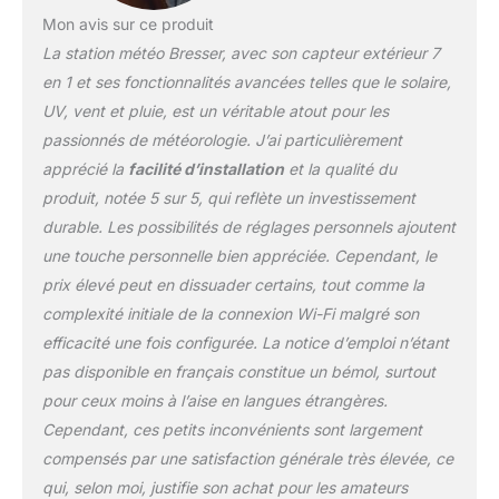
alarmes réglables
Mon avis sur ce produit
individuellement
La station météo Bresser, avec son capteur extérieur 7
surveillent les
événements
en 1 et ses fonctionnalités avancées telles que le solaire,
météorologiques
UV, vent et pluie, est un véritable atout pour les
extrêmes Options de
passionnés de météorologie. J’ai particulièrement
montage flexibles au mur
apprécié la
facilité d’installation
et la qualité du
ou sur table, incluant le
matériel de montage et le
produit, notée 5 sur 5, qui reflète un investissement
manuel d’instructions,
durable. Les possibilités de réglages personnels ajoutent
garantissent un
une touche personnelle bien appréciée. Cependant, le
assemblage facile et des
prix élevé peut en dissuader certains, tout comme la
prévisions
météorologiques
complexité initiale de la connexion Wi-Fi malgré son
précises à tout moment
efficacité une fois configurée. La notice d’emploi n’étant
pas disponible en français constitue un bémol, surtout
pour ceux moins à l’aise en langues étrangères.
Cependant, ces petits inconvénients sont largement
compensés par une satisfaction générale très élevée, ce
qui, selon moi, justifie son achat pour les amateurs