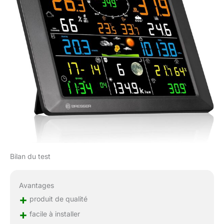
Bilan du test
Avantages
+
produit de qualité
+
facile à installer