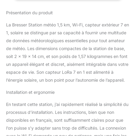
toujours actuelles pour
l'intérieur et l'extérieur
Présentation du produit
Mesure la température,
l'humidité, la quantité de
La Bresser Station météo 1,5 km, Wi-Fi, capteur extérieur 7 en
précipitations, la
1, solaire se distingue par sa capacité à fournir une multitude
vitesse/direction du vent,
de données météorologiques essentielles pour tout amateur
l'intensité lumineuse, le
niveau UV, la pression
de météo. Les dimensions compactes de la station de base,
atmosphérique Lisez les
soit 2 x 19 x 14 cm, et son poids de 1,57 kilogrammes en font
données/prévisions
un appareil élégant et discret, aisément intégrable dans votre
locales et partagez-les
espace de vie. Son capteur LoRa 7 en 1 est alimenté à
en ligne via le Wi-Fi Le
panneau solaire intégré
l’énergie solaire, un bon point pour l’autonomie de l’appareil.
prolonge l'autonomie de
la batterie, tandis que la
Installation et ergonomie
mémoire max/min et les
En testant cette station, j’ai rapidement réalisé la simplicité du
alarmes réglables
individuellement
processus d’installation. Les instructions, bien que non
surveillent les
disponibles en français, sont suffisamment claires pour que
événements
l’on puisse s’y adapter sans trop de difficultés. La connexion
météorologiques
avec le Wi-Fi demande un peu de patience, mais une fois les