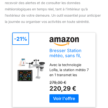
recevoir des alertes et de consulter les données
météorologiques en temps réel, tant à l’intérieur qu’à
l’extérieur de votre demeure. Un outil essentiel pour anticiper
la journée ou organiser vos activités en toute sérénité.
-21%
Bresser Station
météo, sans fil,
portée de 1,5 km,
Avec la technologie
WiFi, capteur
LoRa, la station météo 7
extérieur 7 en 1,
en 1 transmet les
solaire, UV, vent,
données de mesure à
pluie,
279,00 €
une distance allant
téléversement WiFi,
220,29 €
jusqu'à 1,5 km,
alarme, climat
fournissant ainsi des
intérieur/extérieur
informations
météorologiques