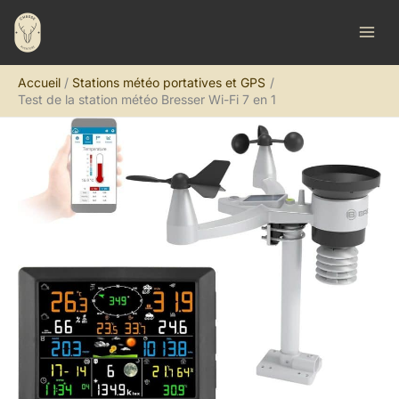
Aller
R
au
e
contenu
c
Accueil
Stations météo portatives et GPS
h
Test de la station météo Bresser Wi-Fi 7 en 1
e
r
c
h
e
r