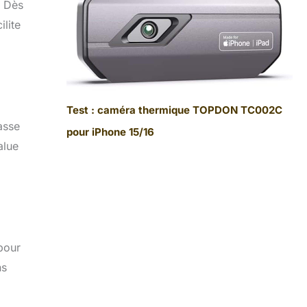
. Dès
ilite
Test : caméra thermique TOPDON TC002C
asse
pour iPhone 15/16
alue
pour
ns