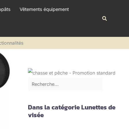
R
ppâts
Vêtements équipement
e
Recherche
c
h
e
ctionnalités
r
c
h
e
r
Dans la catégorie Lunettes de
visée