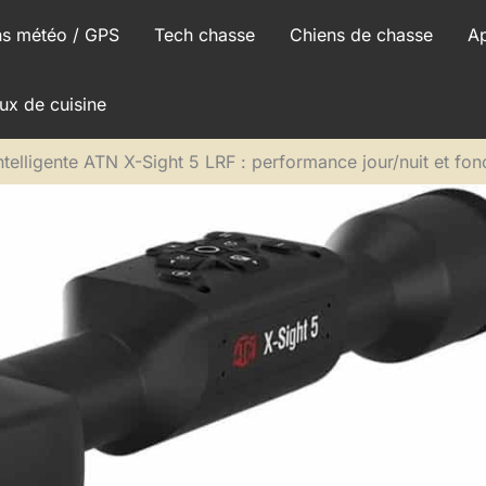
ns météo / GPS
Tech chasse
Chiens de chasse
A
ux de cuisine
intelligente ATN X-Sight 5 LRF : performance jour/nuit et fon