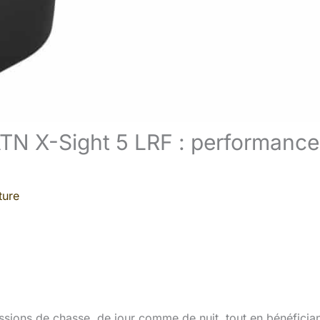
e ATN X-Sight 5 LRF : performance
ture
sions de chasse, de jour comme de nuit, tout en bénéficia