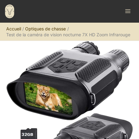
Aller
R
au
e
contenu
c
Accueil
Optiques de chasse
h
Test de la caméra de vision nocturne 7X HD Zoom Infrarouge
e
r
c
h
e
r