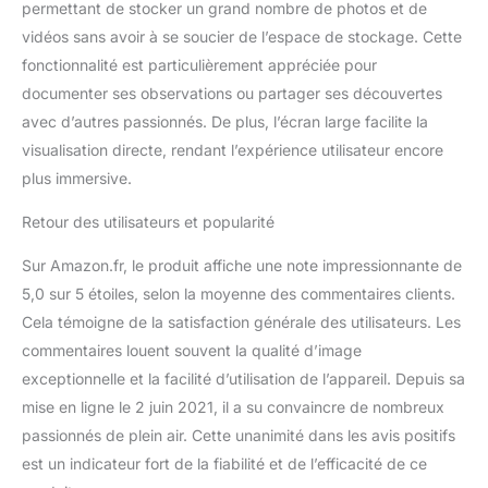
permettant de stocker un grand nombre de photos et de
livres / 0,76 kg.
Fonctionne avec 8 piles
vidéos sans avoir à se soucier de l’espace de stockage. Cette
AA (non incluses) ou une
fonctionnalité est particulièrement appréciée pour
batterie externe (non
documenter ses observations ou partager ses découvertes
incluse); Carte TF:
avec d’autres passionnés. De plus, l’écran large facilite la
jusqu'à 32G (inclus); Les
lunettes de vision
visualisation directe, rendant l’expérience utilisateur encore
nocturne peuvent être
plus immersive.
montées sur un trépied
ou reliées à la sangle de
Retour des utilisateurs et popularité
cou. ★ 【Vision
nocturne 】Jumelles de
Sur Amazon.fr, le produit affiche une note impressionnante de
vision nocturne avec
5,0 sur 5 étoiles, selon la moyenne des commentaires clients.
grossissement optique
Cela témoigne de la satisfaction générale des utilisateurs. Les
3,5X, zoom numérique
commentaires louent souvent la qualité d’image
7X, grand écran LCD TFT
2 pouces, ouverture
exceptionnelle et la facilité d’utilisation de l’appareil. Depuis sa
d'objectif de 31 mm, offre
mise en ligne le 2 juin 2021, il a su convaincre de nombreux
un champ de vision plus
passionnés de plein air. Cette unanimité dans les avis positifs
large. Adoptez un
est un indicateur fort de la fiabilité et de l’efficacité de ce
capteur CMOS sensible