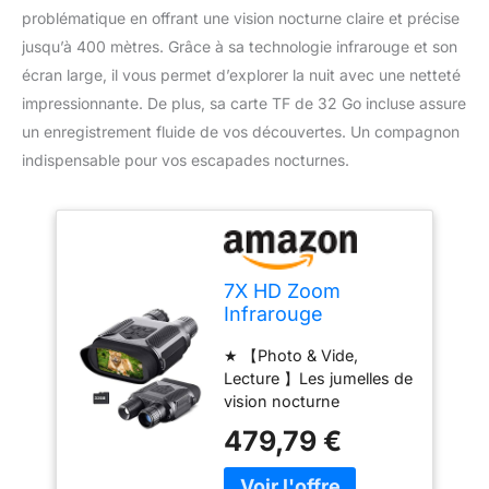
problématique en offrant une vision nocturne claire et précise
jusqu’à 400 mètres. Grâce à sa technologie infrarouge et son
écran large, il vous permet d’explorer la nuit avec une netteté
impressionnante. De plus, sa carte TF de 32 Go incluse assure
un enregistrement fluide de vos découvertes. Un compagnon
indispensable pour vos escapades nocturnes.
7X HD Zoom
Infrarouge
Numérique
★ 【Photo & Vide,
Widescreen 1300Ft
Lecture 】Les jumelles de
/ 400M Caméra De
vision nocturne
Vision Nocturne Et
numérique offrent des
Lunettes De Visée
479,79 €
fonctions photo et vidéo,
pour La Chasse Au
de lecture. Il peut
Camping À La