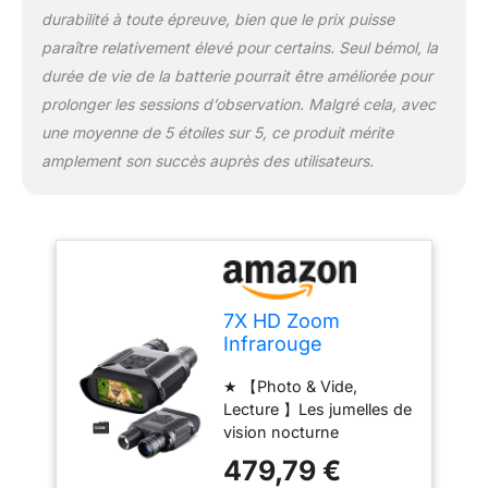
contient 1x jumelles de
durabilité à toute épreuve, bien que le prix puisse
vision nocturne, 1x câble
paraître relativement élevé pour certains. Seul bémol, la
vidéo AV, 1x câble USB,
durée de vie de la batterie pourrait être améliorée pour
1X carte TF de 32 Go, 1x
sac à dos, 1x manuel, 1x
prolonger les sessions d’observation. Malgré cela, avec
tour de cou, 1x chiffons
une moyenne de 5 étoiles sur 5, ce produit mérite
de nettoyage, 1x boîte de
amplement son succès auprès des utilisateurs.
couleur. ★
【Alimentation 】Taille:
8,6x5,5x2,3 pouces /
22x14x6 cm, Poids: 1,68
livres / 0,76 kg.
Fonctionne avec 8 piles
AA (non incluses) ou une
7X HD Zoom
batterie externe (non
Infrarouge
incluse); Carte TF:
Numérique
jusqu'à 32G (inclus); Les
★ 【Photo & Vide,
Widescreen 1300Ft
lunettes de vision
Lecture 】Les jumelles de
/ 400M Caméra De
nocturne peuvent être
vision nocturne
Vision Nocturne Et
montées sur un trépied
numérique offrent des
Lunettes De Visée
479,79 €
ou reliées à la sangle de
fonctions photo et vidéo,
pour La Chasse Au