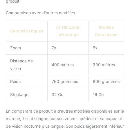
produit.
aux infrarouges, une
lentille entièrement
Comparaison avec d’autres modèles
multicouche, un
illuminateur infrarouge
850nm 3W, une
7X HD Zoom
Modèle
Caractéristiques
résolution d'écran
Infrarouge
Concurrent
640X480, une distance
de vision de 1300 pieds /
Zoom
7x
5x
400m dans l'obscurité
totale.
Distance de
400 mètres
300 mètres
vision
Poids
760 grammes
800 grammes
Stockage
32 Go
16 Go
En comparant ce produit à d’autres modèles disponibles sur le
marché, il se distingue par son zoom supérieur et sa capacité
de vision nocturne plus longue. Son poids légèrement inférieur