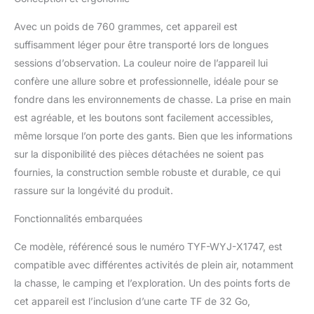
pour la chasse, le
Avec un poids de 760 grammes, cet appareil est
dépistage, le camping,
l'exploration, les
suffisamment léger pour être transporté lors de longues
aventures en plein air, la
sessions d’observation. La couleur noire de l’appareil lui
surveillance, la recherche
confère une allure sobre et professionnelle, idéale pour se
et le sauvetage, la
fondre dans les environnements de chasse. La prise en main
navigation nocturne, la
pêche, l'observation de
est agréable, et les boutons sont facilement accessibles,
la faune. ★ 【Divers
même lorsque l’on porte des gants. Bien que les informations
accessoires 】 Le paquet
sur la disponibilité des pièces détachées ne soient pas
contient 1x jumelles de
fournies, la construction semble robuste et durable, ce qui
vision nocturne, 1x câble
vidéo AV, 1x câble USB,
rassure sur la longévité du produit.
1X carte TF de 32 Go, 1x
Fonctionnalités embarquées
sac à dos, 1x manuel, 1x
tour de cou, 1x chiffons
Ce modèle, référencé sous le numéro TYF-WYJ-X1747, est
de nettoyage, 1x boîte de
couleur. ★
compatible avec différentes activités de plein air, notamment
【Alimentation 】Taille:
la chasse, le camping et l’exploration. Un des points forts de
8,6x5,5x2,3 pouces /
cet appareil est l’inclusion d’une carte TF de 32 Go,
22x14x6 cm, Poids: 1,68