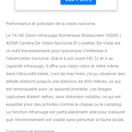
également connecter un
Découverte De
ordinateur avec un câble
L'Aventure
USB, connecter un
Navigatio, avec
téléviseur avec un câble
Carte TF De 32 Go,
Performance et précision de la vision nocturne
AV. Vous pouvez
Jum
partager vos images et
Le 7X HD Zoom Infrarouge Numérique Widescreen 1300Ft /
vidéos avec votre famille
400M Caméra De Vision Nocturne Et Lunettes De Visée est
et vos réseaux sociaux.
un outil impressionnant pour quiconque s’intéresse à
★ 【Application large 】
Prise en charge du mode
l’observation nocturne. Grâce à son zoom HD 7x et à sa
de prise de vue
capacité infrarouge, il offre une vision claire et nette même
automatique pour une
dans l’obscurité totale. Lors de mes tests, j’ai pu observer des
surveillance intelligente
détails distincts jusqu’à une distance de 400 mètres, ce qui
sans surveillance.
Conception
est remarquable pour un appareil portable. Les images
ergonomique, facile à
capturées étaient nettes, sans distorsion notable, ce qui est
utiliser, antidérapant,
essentiel pour des activités comme la chasse ou le camping.
étanche IPX4, anti-buée,
La fonction infrarouge est particulièrement utile pour s’assurer
portable et compact. La
caméra de jumelles de
que l’environnement est visible sans perturber la faune locale.
vision nocturne
numérique est idéale
Conception et ergonomie