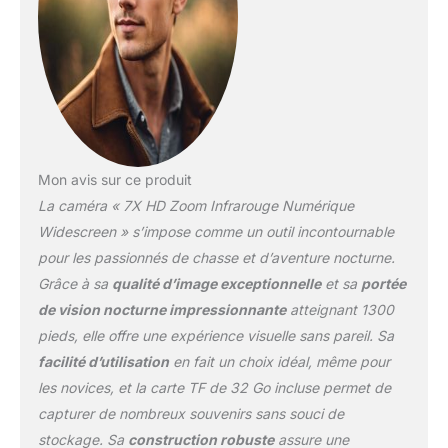
automatique pour une
surveillance intelligente
sans surveillance.
Conception
ergonomique, facile à
utiliser, antidérapant,
étanche IPX4, anti-buée,
portable et compact. La
Mon avis sur ce produit
caméra de jumelles de
La caméra « 7X HD Zoom Infrarouge Numérique
vision nocturne
numérique est idéale
Widescreen » s’impose comme un outil incontournable
pour la chasse, le
pour les passionnés de chasse et d’aventure nocturne.
dépistage, le camping,
Grâce à sa
qualité d’image exceptionnelle
et sa
portée
l'exploration, les
de vision nocturne impressionnante
atteignant 1300
aventures en plein air, la
surveillance, la recherche
pieds, elle offre une expérience visuelle sans pareil. Sa
et le sauvetage, la
facilité d’utilisation
en fait un choix idéal, même pour
navigation nocturne, la
les novices, et la carte TF de 32 Go incluse permet de
pêche, l'observation de
capturer de nombreux souvenirs sans souci de
la faune. ★ 【Divers
accessoires 】 Le paquet
stockage. Sa
construction robuste
assure une