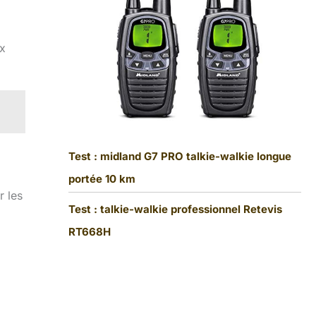
ux
Test : midland G7 PRO talkie-walkie longue
portée 10 km
r les
Test : talkie-walkie professionnel Retevis
RT668H