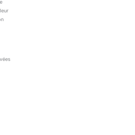
de
leur
on
evées