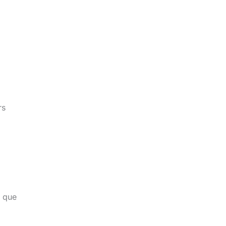
rs
t que