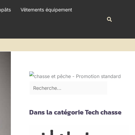
R
ppâts
Vêtements équipement
e
Recherche
c
h
e
r
c
h
e
r
Dans la catégorie Tech chasse