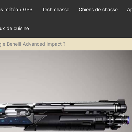
ns météo / GPS
Tech chasse
Chiens de chasse
A
ux de cuisine
gie Benelli Advanced Impact ?