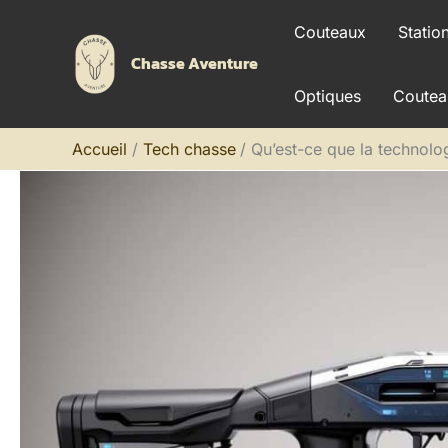
Aller
Couteaux
Statio
au
Chasse Aventure
contenu
Optiques
Coutea
Accueil
Tech chasse
Qu’est-ce que la technolo