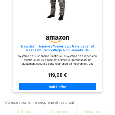
conçues pour se protéger de
intérieure de la jambe. Autres
l'eau dans la mer, dans les lacs,
caractéristiques Bretelles
les rivières, les marais; Le kit
élastiques réglables offrant un
de réparation est inclus
confort accru et garantissant un
ajustement optimal ; ceinture
réglable d'une largeur de 1,5
pouce avec boucle durable à
dégagement rapide ; protège-
graviers auto-fabriqué avec
ourlet inférieur élastique froncé
pour plus de commodité. Le
néoprène haute densité utilisé
Bassdash Hommes Wader à poitrine Léger et
dans les pieds des bas
Respirant Camouflage Noir Semelle de
anatomiques s'adapte à une
Chaussette pour la Pêche à la Mouche et la
utilisation intensive et résiste à
Système de Suspension Élastique Le système de suspension
Chasse FW11
l'usure, garantissant ainsi la
élastique de 1,5 pouce est ajustable, garantissant un
durabilité. Chaque paire de
ajustement sécurisé sans restriction de mouvement. Les
cuissardes Bassdash est
suspentes entièrement élastiques et les boutons de libération
soumise à un test rigoureux en
rapide assurent un confort optimal tout en maintenant une tenue
bassin pour garantir une
119,98 €
ferme Stockage et Attachements de Sécurité La poche zippée
imperméabilité à 100 % et des
en nylon YKK sur la poitrine et la poche pour gants en laine
performances maximales. Les
polaire à accès direct offrent des espaces de rangement
cuissardes pour hommes
pratiques. Une poche intérieure amovible permet un accès
imperméables sont livrées avec
rapide aux objets essentiels, tandis que les anneaux D sur la
un sac de rangement en filet et
poitrine facilitent l'attache d'équipements comme les outils ou
un kit de réparation, ce qui
les sacoches Conception des Jambes Optimisée pour la
facilite l'entretien et le
Comparaison entre néoprène et respirant
Mobilité La construction sans couture sur la cuisse interne évite
rangement.
les frottements pendant les mouvements intensifs, idéal pour la
marche en eau haute. Les protections contre les graviers
Critères
Néoprène
Respirant
intégrées en tissu auto-rétractable, munies d'un joint élastique,