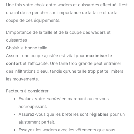
étanchéité absolue, mais augmente également la durée de vie
Une fois votre choix entre waders et cuissardes effectué, il est
du pantalon. Ainsi, vous pouvez vous concentrer sur votre
expérience de pêche sans vous soucier de l'usure. Résistants
crucial de se pencher sur l’importance de la taille et de la
aux intempéries et confortables : ces pantalons de pêche
toutes saisons sont non seulement hydrofuges et durables,
coupe de ces équipements.
mais aussi extrêmement confortables. Que ce soit sous le soleil
ou sous la pluie, vous êtes protégé de manière optimale et
L’importance de la taille et de la coupe des waders et
vous pouvez vous concentrer sur votre expérience de pêche.
Utilisation polyvalente : nos cuissardes ne conviennent pas
cuissardes
seulement aux hommes, mais aussi aux femmes et sont
parfaites pour diverses activités telles que la pêche et les
Choisir la bonne taille
sports nautiques. Un vêtement multifonctionnel qui s'adapte à
un large éventail d'aventures en plein air.
Assurer une coupe ajustée est vital pour
maximiser le
confort
et l’efficacité. Une taille trop grande peut entraîner
des infiltrations d’eau, tandis qu’une taille trop petite limitera
les mouvements.
Facteurs à considérer
Évaluez votre
confort
en marchant ou en vous
accroupissant.
Assurez-vous que les bretelles sont
réglables
pour un
ajustement parfait.
Essayez les waders avec les vêtements que vous