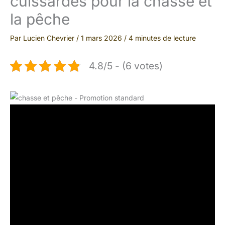
cuissardes pour la chasse et
la pêche
Par
Lucien Chevrier
/
1 mars 2026
/
4 minutes de lecture
4.8/5 - (6 votes)