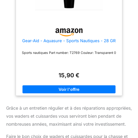
sacs à dos et autres tissus en
nylon et lisses Haute qualité :
nos patchs en nylon sont
inaltérables, résistants à l'eau et
difficiles à endommager, offrant
une solution à long terme pour
divers besoins de réparation
dans votre vie quotidienne
Gear-Aid - Aquasure - Sports Nautiques - 28 GR
Sports nautiques Part number: T2769 Couleur: Transparent 0
15,90 €
Grâce à un entretien régulier et à des réparations appropriées,
vos waders et cuissardes vous serviront bien pendant de
nombreuses années, maximisant ainsi votre investissement.
Faire le bon choix de waders et cuissardes pour la chasse et