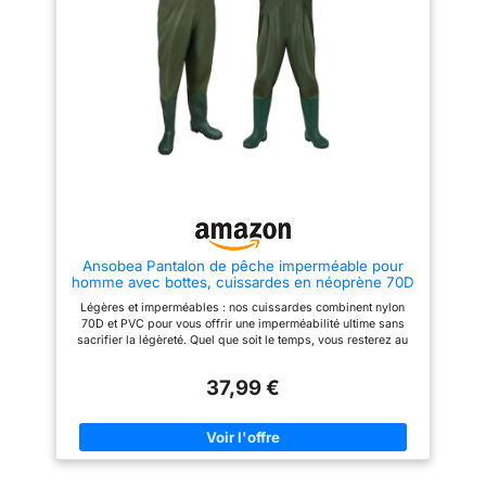
【Ajustables et confortables :】
et la poche zippée sur la
ces cuissardes de pêche sont
poitrine APPLICATION : Ces
dotées de bretelles réglables
cuissardes de pêche sont
qui permettent de les mettre et
conçues pour vous garder au
de les enlever facilement et
sec et au chaud dans vos
rapidement. De plus, les
aventures de pêche, de chasse,
bretelles assurent un ajustement
de travail agricole ou toute autre
parfait et un confort de port
situation salissante. Les tailles
optimal. 【Bottes intégrées pour
vont de 40 à 47 SOUTIEN :
plus de commodité :】 grâce à
Rincez-les à l'eau douce sans
leurs bottes intégrées, ces
les brosser après utilisation et
cuissardes sont faciles à enfiler
suspendez-les à l'ombre pour
et à retirer, ce qui vous permet
les sécher au lieu de les
de gagner du temps et de
exposer au soleil fort. Tout
l'énergie par rapport à des
problème de qualité se produit,
cuissardes et des bottes
veuillez me le faire savoir et
Ansobea Pantalon de pêche imperméable pour
séparées.
résoudre le problème
homme avec bottes, cuissardes en néoprène 70D
en nylon pour la pêche, les fermes, les travaux de
Légères et imperméables : nos cuissardes combinent nylon
construction, vert, 42/43L
70D et PVC pour vous offrir une imperméabilité ultime sans
sacrifier la légèreté. Quel que soit le temps, vous resterez au
sec et agile, idéal pour les longues sorties de pêche. Maintien
sûr : les bottes antidérapantes de nos cuissardes pour homme
37,99 €
garantissent un maintien ferme dans n'importe quel
environnement. Qu'il s'agisse de rochers lisses ou de côtes
boueuses, ce pantalon vous offre la traction dont vous avez
besoin pour vous concentrer sur la pêche. Fabrication
professionnelle : chaque couture de nos cuissardes en
néoprène est thermosoudée, ce qui garantit non seulement une