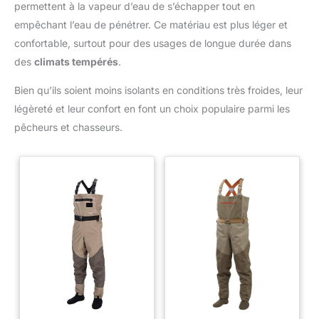
et ajustement confortable - Conçues pour être portées toute la
permettent à la vapeur d’eau de s’échapper tout en
journée, ces cuissardes sont dotées de bretelles réglables
avec boucles à déclenchement rapide qui permettent un
empêchant l’eau de pénétrer. Ce matériau est plus léger et
ajustement personnalisé et sûr pour les pêcheurs de toutes
confortable, surtout pour des usages de longue durée dans
tailles. Idéal pour une utilisation polyvalente en extérieur -
Parfait pour les pêcheurs en eau douce et en eau salée, ainsi
des
climats tempérés
.
que pour les chasseurs de canards, les ramasseurs de
palourdes et tous ceux qui ont besoin d'un confort sec dans
des environnements humides ou boueux.
Bien qu’ils soient moins isolants en conditions très froides, leur
légèreté et leur confort en font un choix populaire parmi les
pêcheurs et chasseurs.