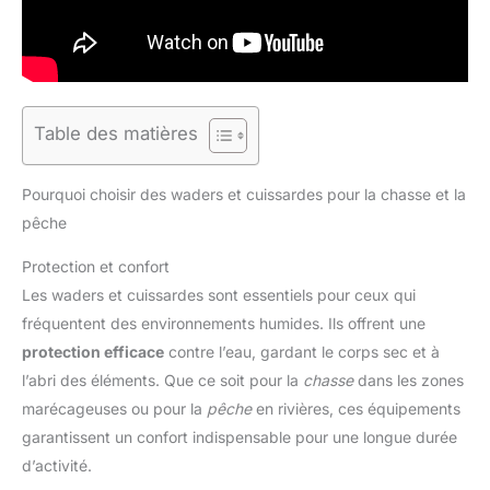
Table des matières
Pourquoi choisir des waders et cuissardes pour la chasse et la
pêche
Protection et confort
Les waders et cuissardes sont essentiels pour ceux qui
fréquentent des environnements humides. Ils offrent une
protection efficace
contre l’eau, gardant le corps sec et à
l’abri des éléments. Que ce soit pour la
chasse
dans les zones
marécageuses ou pour la
pêche
en rivières, ces équipements
garantissent un confort indispensable pour une longue durée
d’activité.