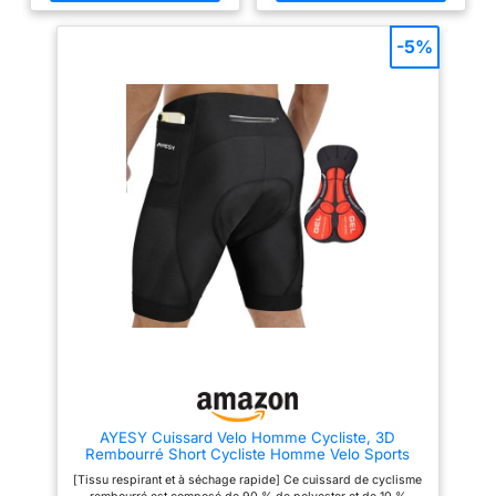
contrainte, pour un confort
hautes et plus , cintre pour
optimal sur votre vélo.
cuissardes Bottes de pêche -
【Ceinture large hautement
fabriquées en sangle de
-5%
élastique】：Ce short cycliste
polyester durable et boucles en
rembourré dispose d’une
plastique, le cintre de bottes est
ceinture large élastique qui
très durable, support de bottes
épouse parfaitement votre taille.
Étendoir - glisser la dans la
Il reste bien positionné sans
boucle et suspendre, en la
glisser ni creuser la peau,
gardant droite, c'est très utile,
adapté à toutes les
cintre pour bottes de pêche
morphologies pour un port
Cuissardes pour la pêche -
confortable sur de longues
taille unique, polyvalentes pour
durées. 【Coussin ergonomique
les bottes pour adultes ou les
5D rembourré】：Doté d’un
bottes pour enfants, et
coussin gel 5D haute densité
s'ajustent mieux qu'un cintre de
conçu spécialement pour
pataugeoire serpentin, cintres
l’anatomie masculine, ce
pour bottes Cintre de bottes de
rembourré offre une protection
pêche - fabriqué en polyester
antichoc ciblée contre les points
de haute qualité et durable,
de pression et les irritations
matériau plastique, le cintre de
cutanées. Idéal pour des trajets
bottes de pêche peut durer
de moyenne et longue distance
longtemps, cintre de bottes
en VTT et sur route. 【Finition
soignée avec coutures
plates】：La confection à
coutures plates de ce cuissard
AYESY Cuissard Velo Homme Cycliste, 3D
de cyclisme supprime les
Rembourré Short Cycliste Homme Velo Sports
frottements cutanés et empêche
Cuissard de Cyclisme avec Poche Sweat
le bord des jambes de
[Tissu respirant et à séchage rapide] Ce cuissard de cyclisme
Absorbent Volatility Fast Drying Noir XXL
remonter. Des surpiqûres de