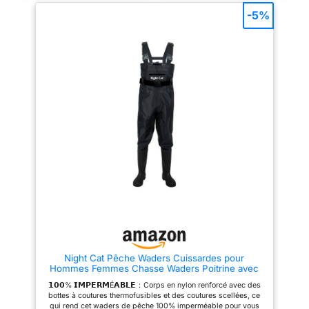
boucle à dégagement rapide de
pratique】Mesurant 19 cm / 7,5
-5%
haute qualité, 1 boucle réglable,
pouces et pesant seulement 145
réglable d'un côté. Pour la
g/0,32 lb, cette sangle de
pêche, le rangement à la taille
canne à pêche peut être
est pratique et pratique.
facilement portée à la main,
Matériau : sangle en nylon,
dans une boîte de pêche ou
sangle de 38 mm (1,5") et
dans votre voiture, vous
sangle de 25 mm (1"), solide et
permettant d'accéder à tout
légère. Méthode de port : fixée
moment et n'importe où lorsque
à la taille. Portée : les pêcheurs
vous en avez besoin
à la ligne doivent utiliser un
【Polyvalent et réglable】Avec
équipement important lorsqu'ils
une boucle réglable sur un côté,
pêchent à gué, en kayak ou à la
la sangle du support de canne à
mouche, non seulement pour la
pêche peut être facilement
pêche, mais également pour
ajustée pour s'adapter aux
transporter de l'équipement
tailles de 20-135 cm/7,9-53,1
supplémentaire et de
pouces. Cela permet un
l'équipement tactique.
ajustement confortable pour la
plupart des individus, vous
n'avez donc pas à vous soucier
qu'il soit trop serré ou trop
lâche 【Durable et fiable】
Fabriqué à partir de matériaux
en nylon de haute qualité et de
Night Cat Pêche Waders Cuissardes pour
sangles en caoutchouc
Hommes Femmes Chasse Waders Poitrine avec
hautement élastiques, cette
Bottes imperméable Respirant Crosswater pêche,
sangle réglable pour crochet de
𝟭𝟬𝟬% 𝗜𝗠𝗣𝗘𝗥𝗠É𝗔𝗕𝗟𝗘：Corps en nylon renforcé avec des
Noir, Taille 44
pêche est conçue pour résister
bottes à coutures thermofusibles et des coutures scellées, ce
à la déformation et aux
qui rend cet waders de pêche 100% imperméable pour vous