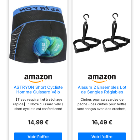
ASTRYON Short Cycliste
Alasum 2 Ensembles Lot
Homme Cuissard Vélo
de Sangles Réglables
VTT 5D Rembourré
pour Cuissardes de
【Tissu respirant et à séchage
Cintres pour cuissardes de
Coussin Gel, Respirant
Séchoir Suspendu pour
rapide】：Notre cuissard vélo /
pêche - ces cintres pour bottes
Séchage Rapide
Waders Support de
short cycliste est confectionné
sont conçus avec des crochets,
Antichoc Élastique Anti
Rangement et Polyvalent
dans un matériau léger,
qui sont parfaits pour organiser
Glissant
pour Pluie
extensible et respirant à effet
les bottes de cuissardes de
14,99 €
16,49 €
évacuateur de transpiration. Il
pêche, les cuissardes de
suit librement les mouvements
chasse, les bottes de
de vos jambes lors du
pataugeoire, les bottes de pluie
pédalage sans aucune
hautes, les bottes de neige