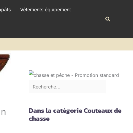
R
ppâts
Vêtements équipement
e
Recherche
c
h
e
r
c
h
e
r
Dans la catégorie Couteaux de
nn
chasse