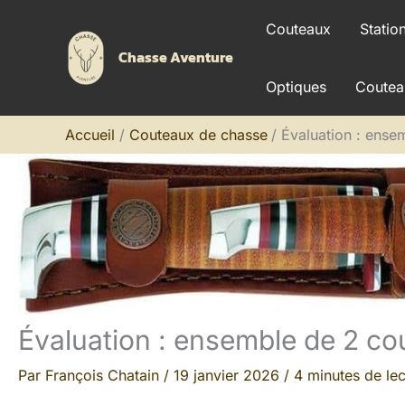
Aller
Couteaux
Statio
au
Chasse Aventure
contenu
Optiques
Coutea
Accueil
Couteaux de chasse
Évaluation : ense
Évaluation : ensemble de 2 co
Par
François Chatain
/
19 janvier 2026
/
4 minutes de lec