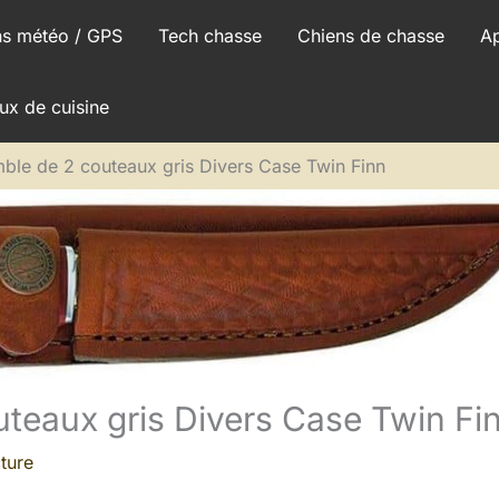
ns météo / GPS
Tech chasse
Chiens de chasse
A
ux de cuisine
mble de 2 couteaux gris Divers Case Twin Finn
uteaux gris Divers Case Twin Fi
ture