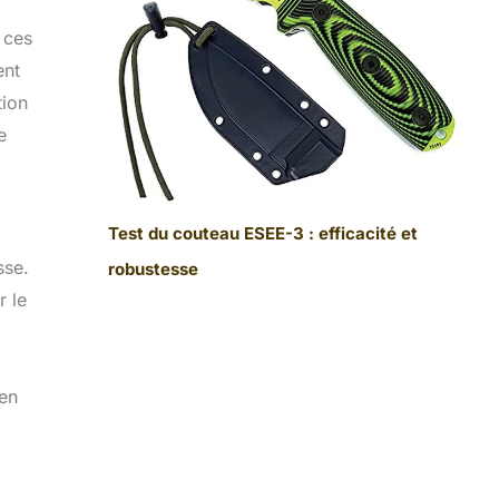
 ces
ent
tion
e
Test du couteau ESEE-3 : efficacité et
sse.
robustesse
r le
 en