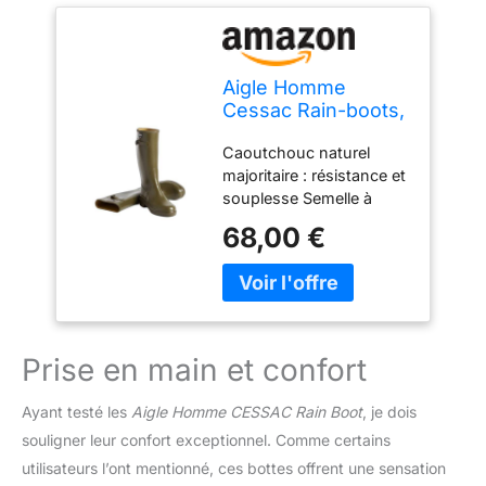
Aigle Homme
Cessac Rain-boots,
Kaki, 41 EU
Caoutchouc naturel
majoritaire : résistance et
souplesse Semelle à
crantage autonettoyant :
68,00 €
accroche et adhérence
Doublure Softex : lavable
à l'éponge et séchage
rapide
Prise en main et confort
Ayant testé les
Aigle Homme CESSAC Rain Boot
, je dois
souligner leur confort exceptionnel. Comme certains
utilisateurs l’ont mentionné, ces bottes offrent une sensation