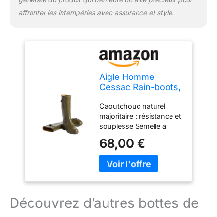
affronter les intempéries avec assurance et style.
Aigle Homme
Cessac Rain-boots,
Kaki, 41 EU
Caoutchouc naturel
majoritaire : résistance et
souplesse Semelle à
crantage autonettoyant :
68,00 €
accroche et adhérence
Doublure Softex : lavable
à l'éponge et séchage
rapide
Découvrez d’autres bottes de