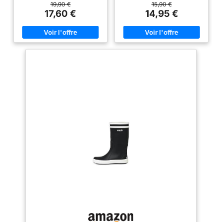
protection fiable contre la pluie,
protection fiable contre la pluie,
19,90 €
15,90 €
la boue et les sols humides,
la boue et les sols humides,
17,60 €
14,95 €
idéales pour les activités en
idéales pour les activités en
plein air et la pêche. POUR
plein air et la pêche. POUR
FEMMES ET HOMMES: Design
FEMMES ET HOMMES: Design
unisexe avec coupe classique,
unisexe avec coupe classique,
disponible en tailles 35 à 48,
disponible en tailles 35 à 48,
parfait pour le jardinage, la
parfait pour le jardinage, la
pêche et les loisirs. EMBOUT
pêche et les loisirs. EMBOUT
SOUPLE POUR LE CONFORT:
SOUPLE POUR LE CONFORT:
L’embout flexible assure un
L’embout flexible assure un
confort agréable et une liberté
confort agréable et une liberté
de mouvement pour toutes les
de mouvement pour toutes les
activités. Protectives et
activités. Protectives et
durables : Bottes Dunlop
durables : Bottes Dunlop
Pricemastor conçues pour offrir
Pricemastor conçues pour offrir
une protection fiable dans les
une protection fiable dans les
environnements agricoles et
environnements agricoles et
industriels exigeants.
industriels exigeants.
Conditions difficiles : Durabilité
Conditions difficiles : Durabilité
renforcée et protection fiable
renforcée et protection fiable
pour préserver confort et
pour préserver confort et
performance au travail.
performance au travail.