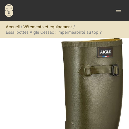
Aller
R
au
e
contenu
c
Accueil
Vêtements et équipement
h
Essai bottes Aigle Cessac : imperméabilité au top ?
e
r
c
h
e
r