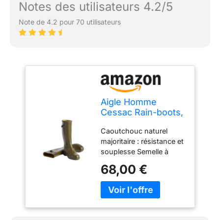
Notes des utilisateurs 4.2/5
Note de 4.2 pour 70 utilisateurs
Aigle Homme
Cessac Rain-boots,
Kaki, 41 EU
Caoutchouc naturel
majoritaire : résistance et
souplesse Semelle à
crantage autonettoyant :
68,00 €
accroche et adhérence
Doublure Softex : lavable
à l'éponge et séchage
rapide