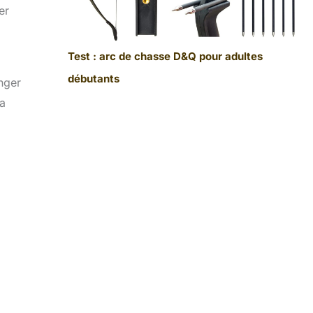
er
Test : arc de chasse D&Q pour adultes
débutants
nger
la