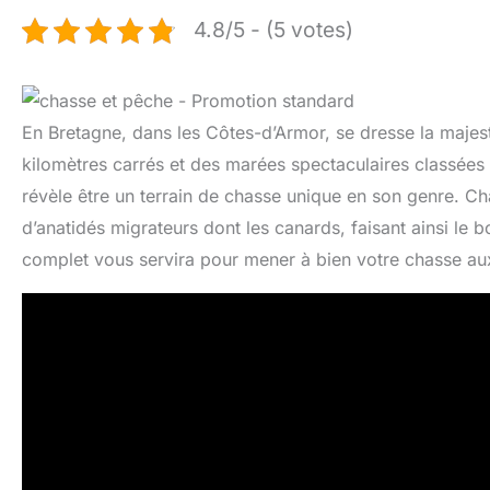
4.8/5 - (5 votes)
En Bretagne, dans les Côtes-d’Armor, se dresse la majes
kilomètres carrés et des marées spectaculaires classées
révèle être un terrain de chasse unique en son genre. C
d’anatidés migrateurs dont les canards, faisant ainsi le
complet vous servira pour mener à bien votre chasse aux