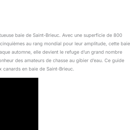
tueuse baie de Saint-Brieuc. Avec une superficie de 800
 cinquièmes au rang mondial pour leur amplitude, cette baie
haque automne, elle devient le refuge d’un grand nombre
 bonheur des amateurs de chasse au gibier d’eau. Ce guide
 canards en baie de Saint-Brieuc.