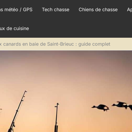
ns météo / GPS
Tech chasse
Chiens de chasse
A
ux de cuisine
 canards en baie de Saint-Brieuc : guide complet