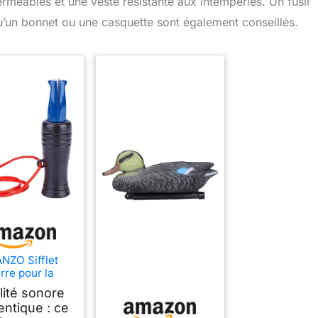
éables et une veste résistante aux intempéries. Un fusil
qu’un bonnet ou une casquette sont également conseillés.
NZO Sifflet
urre pour la
e au Canard,
lité sonore
l de Chasse
entique : ce
yvalent avec