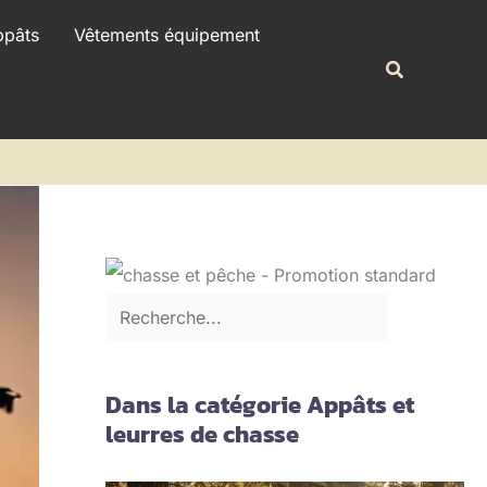
R
ppâts
Vêtements équipement
e
Recherche
c
h
e
r
c
h
e
r
Dans la catégorie Appâts et
leurres de chasse