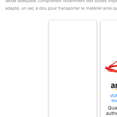
tenue adéquate
, comprenant notamment des bottes imperm
adapté, un sac à dos pour transporter le matériel ainsi 
VOA
le
Chass
Qua
Appe
auth
Pol