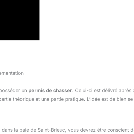
lementation
t posséder un
permis de chasser
. Celui-ci est délivré après 
ie théorique et une partie pratique. L’idée est de bien se
 dans la baie de Saint-Brieuc, vous devrez être conscient d