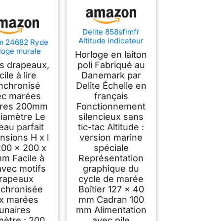
Delite 858sfimfr
Altitude indicateur
m 24682 Ryde
de marée Drapeau
loge murale
Horloge en laiton
de signalisation
(Blanc)
fs drapeaux,
poli Fabriqué au
Echelle Française L
cile à lire
Danemark par
x H 125 mm x H 40
mm
nchronisé
Delite Échelle en
ec marées
français
ires 200mm
Fonctionnement
diamètre Le
silencieux sans
eau parfait
tic-tac Altitude :
nsions H x l
version marine
200 x 200 x
spéciale
m Facile à
Représentation
 avec motifs
graphique du
rapeaux
cycle de marée
chronisée
Boîtier 127 x 40
x marées
mm Cadran 100
lunaires
mm Alimentation
mètre : 200
avec pile