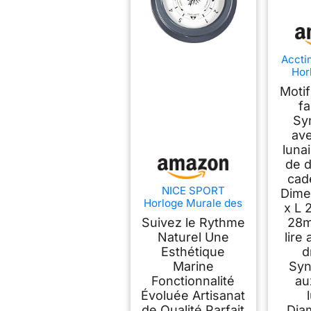
Accti
Hor
Moti
fa
Sy
av
luna
de 
cad
NICE SPORT
Dime
Horloge Murale des
x L 
marées
Suivez le Rythme
28m
Naturel Une
lire
Esthétique
d
Marine
Syn
Fonctionnalité
au
Évoluée Artisanat
de Qualité Parfait
Dia