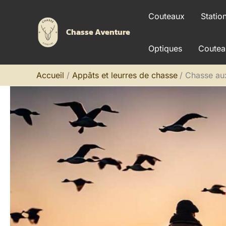
Aller
Couteaux
Statio
au
Chasse Aventure
contenu
Optiques
Coutea
Accueil
Appâts et leurres de chasse
Chasse aux