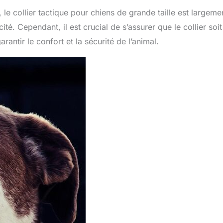
e collier tactique pour chiens de grande taille est largeme
ité. Cependant, il est crucial de s’assurer que le collier soit
antir le confort et la sécurité de l’animal.