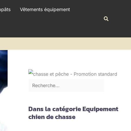
R
ppâts
Vêtements équipement
e
Recherche
c
h
e
r
c
h
e
r
Dans la catégorie Equipement
chien de chasse