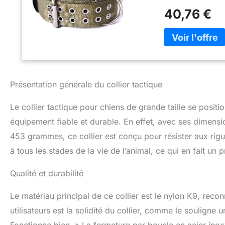
chiens, particuliè
40,76 €
boucle cobra, san
votre chien : nos 
chien et doublés 
vous apporte un c
chasse Plus de séc
colliers larges po
résistants que le
Présentation générale du collier tactique
pression contre l
dommages trachéi
Le collier tactique pour chiens de grande taille se posi
races comme les 
équipement fiable et durable. En effet, avec ses dimens
rottweilers, les b
les whippets et le
453 grammes, ce collier est conçu pour résister aux rigueu
que leurs cadres s
à tous les stades de la vie de l’animal, ce qui en fait un 
chiens, avoir un 
pression sur leur
Qualité et durabilité
votre chien avan
notre grand colli
Le matériau principal de ce collier est le nylon K9, reco
un retour et un 
utilisateurs est la solidité du collier, comme le souligne 