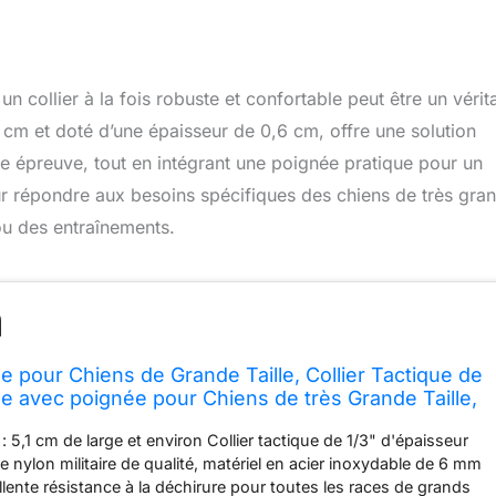
un collier à la fois robuste et confortable peut être un vérit
,1 cm et doté d’une épaisseur de 0,6 cm, offre une solution
oute épreuve, tout en intégrant une poignée pratique pour un
ur répondre aux besoins spécifiques des chiens de très gra
 ou des entraînements.
ue pour Chiens de Grande Taille, Collier Tactique de
ge avec poignée pour Chiens de très Grande Taille,
ire Robuste de 0,6 cm d'épaisseur, Collier en Nylon
: 5,1 cm de large et environ Collier tactique de 1/3" d'épaisseur
 nylon militaire de qualité, matériel en acier inoxydable de 6 mm
llente résistance à la déchirure pour toutes les races de grands