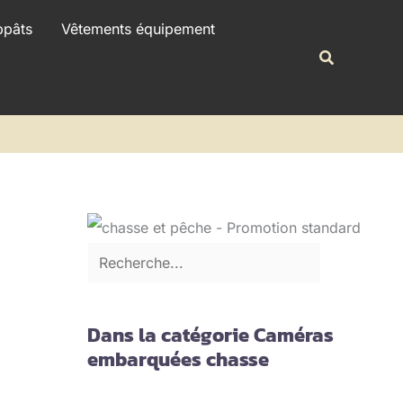
R
ppâts
Vêtements équipement
e
Recherche
c
h
e
r
c
h
e
r
Dans la catégorie Caméras
embarquées chasse