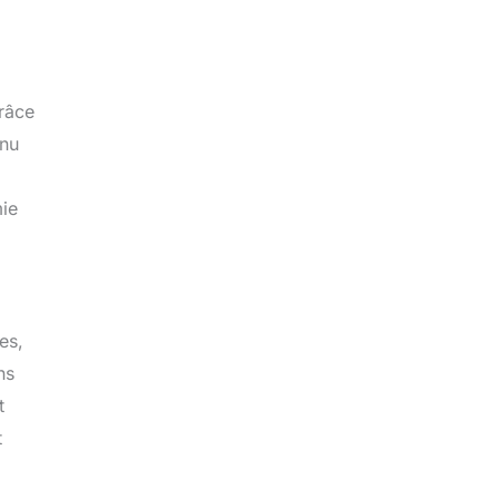
Grâce
enu
mie
es,
ns
t
t