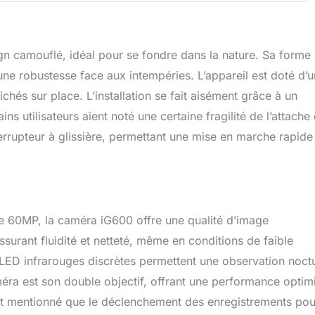
n camouflé, idéal pour se fondre dans la nature. Sa forme
une robustesse face aux intempéries. L’appareil est doté d’u
ichés sur place. L’installation se fait aisément grâce à un
ns utilisateurs aient noté une certaine fragilité de l’attache 
nterrupteur à glissière, permettant une mise en marche rapide
de 60MP, la caméra iG600 offre une qualité d’image
surant fluidité et netteté, même en conditions de faible
x LED infrarouges discrètes permettent une observation noct
méra est son double objectif, offrant une performance optim
 ont mentionné que le déclenchement des enregistrements pou