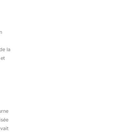
n
de la
 et
urne
isée
vait